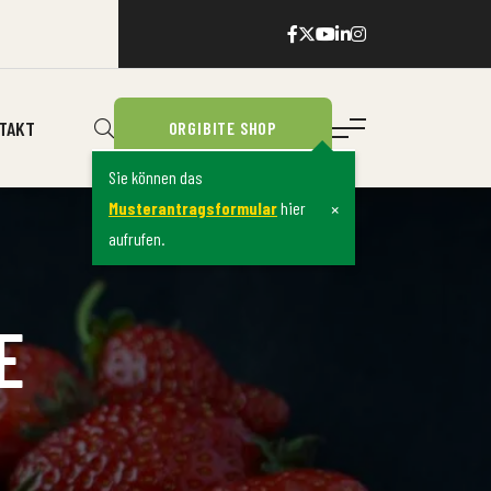
TAKT
ORGIBITE SHOP
Sie können das
×
Musterantragsformular
hier
aufrufen.
E