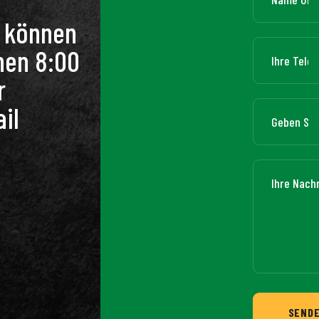
n können
hen 8:00
r
il
SEND