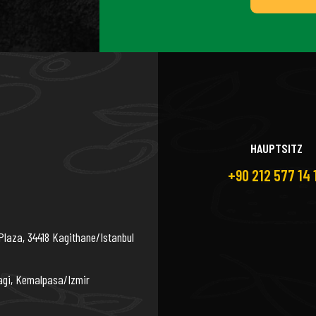
HAUPTSITZ
+90 212 577 14 
Plaza, 34418 Kagithane/Istanbul
agi, Kemalpasa/Izmir