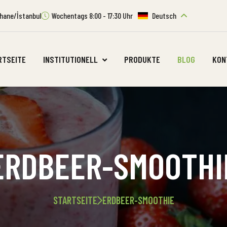
ıthane/İstanbul
Wochentags 8:00 - 17:30 Uhr
Deutsch
RTSEITE
INSTITUTIONELL
PRODUKTE
BLOG
KON
ERDBEER-SMOOTHI
STARTSEITE
ERDBEER-SMOOTHIE