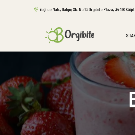
Yeşilce Mah., Dalgıç Sk. No:13 Orgıbıte Plaza, 34418 Kâğ
STA