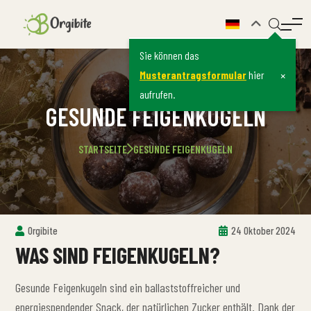
Sie können das
×
Musterantragsformular
hier
aufrufen.
GESUNDE FEIGENKUGELN
STARTSEITE
GESUNDE FEIGENKUGELN
Orgibite
24 Oktober 2024
WAS SIND FEIGENKUGELN?
Gesunde Feigenkugeln sind ein ballaststoffreicher und
energiespendender Snack, der natürlichen Zucker enthält. Dank der