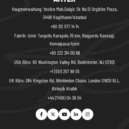
Hauptverwaltung: Yesilce Mah,Dalgic Sk No:13 Orgibite Plaza,
34418 Kagithane/Istanbul
+90 212 577 14 14
Fabrik: Izmir Turgutlu Karayolu 35.km, Bagyurdu Kavsagi,
Kemalpasa/Izmir
+90 232 214 00 88
USA Büro: 90 Washington Valley Rd, Bedminster, NJ 07921
+1 (551) 257 88 55
UK Büro: 384 Kingston Rd, Wimbledon Chase, London SW20 8LL,
Birleşik Krallık
+44 (7456) 04 38 04