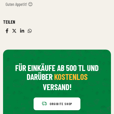
ist eine großartige Option für alle, die einen Energieschub suchen,
Guten Appetit! 😊
besonders an anstrengenden Tagen. Außerdem verleihen die
hochwertigen Trockenfrüchte und Nüsse von Orgibite noch mehr
Geschmack.
TEILEN
FÜR EINKÄUFE AB 500 TL UND
DARÜBER
KOSTENLOS
VERSAND!
ORGIBITE SHOP