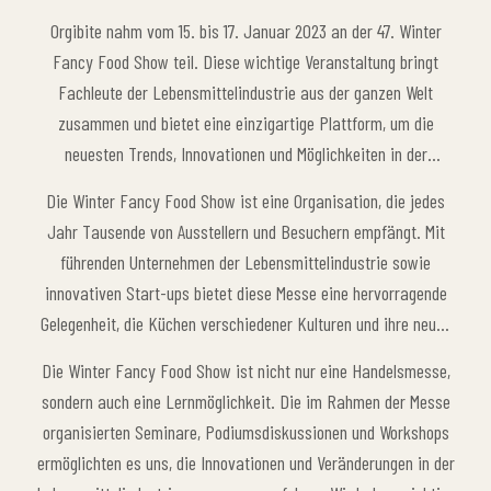
Orgibite nahm vom 15. bis 17. Januar 2023 an der 47. Winter
Fancy Food Show teil. Diese wichtige Veranstaltung bringt
Fachleute der Lebensmittelindustrie aus der ganzen Welt
zusammen und bietet eine einzigartige Plattform, um die
neuesten Trends, Innovationen und Möglichkeiten in der
Branche zu entdecken. Es war eine sehr aufregende, lehrreiche
Die Winter Fancy Food Show ist eine Organisation, die jedes
und produktive Erfahrung für uns. Unsere Teilnahme bot uns
Jahr Tausende von Ausstellern und Besuchern empfängt. Mit
unschätzbare Möglichkeiten, nicht nur unsere bestehenden
führenden Unternehmen der Lebensmittelindustrie sowie
Produkte zu bewerben, sondern auch die Branche
innovativen Start-ups bietet diese Messe eine hervorragende
mitzugestalten.
Gelegenheit, die Küchen verschiedener Kulturen und ihre neuen
Produkte kennenzulernen. Als Orgibite haben wir den Besuchern
Die Winter Fancy Food Show ist nicht nur eine Handelsmesse,
während der Messe die Produkte unseres Unternehmens
sondern auch eine Lernmöglichkeit. Die im Rahmen der Messe
vorgestellt. Es war spannend, das Potenzial unserer neuen
organisierten Seminare, Podiumsdiskussionen und Workshops
Produkte zu sehen und zu testen, wie sie sich auf den
ermöglichten es uns, die Innovationen und Veränderungen in der
internationalen Märkten auswirken können. Außerdem konnten