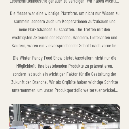
Lebensmittelindustrie genauer zu verfolgen. Wir haben wichtige
wir durch den Austausch mit anderen Ausstellern innovative
Informationen über neue Technologien, Nachhaltigkeitslösungen,
Ideen in der Branche beobachten.
Die Messe war eine wichtige Plattform, um nicht nur Wissen zu
gesundheitsorientierte Produkte und innovative
sammeln, sondern auch um Kooperationen aufzubauen und
Produktionstechniken erhalten, die die Zukunft der
neue Marktchancen zu schaffen. Die Treffen mit den
Lebensmittelindustrie prägen werden. Als Orgibite wollen wir
wichtigsten Akteuren der Branche, Händlern, Lieferanten und
neue Ideen und Strategien entwickeln, die wir mit diesen
Käufern, waren ein vielversprechender Schritt nach vorne bei
wertvollen Informationen stärker auf den Markt bringen können.
der Anbahnung neuer Kooperationen. Die Winter Fancy Food
Die Messe hat uns dabei geholfen, die Vision unseres
Die Winter Fancy Food Show bietet Ausstellern nicht nur die
Show bot eine wichtige Gelegenheit, unsere internationale
Unternehmens zu erweitern, indem wir von den Erfahrungen
Möglichkeit, ihre bestehenden Produkte zu präsentieren,
Bekanntheit zu steigern, unsere Exportmärkte zu erweitern und
führender Namen der Branche profitieren konnten.
sondern ist auch ein wichtiger Faktor für die Gestaltung der
uns neuen Märkten zu öffnen. Solche Veranstaltungen helfen
Zukunft der Branche. Wir als Orgibite haben wichtige Schritte
uns nicht nur, unsere strategischen Ziele innerhalb des
unternommen, um unser Produktportfolio weiterzuentwickeln
Unternehmens zu erreichen, sondern ermöglichen es uns auch,
und innovative Lösungen anzubieten, die den Markt mit den auf
schneller und effektiver über Veränderungen in unserer Branche
dieser Messe gesammelten Erfahrungen prägen werden. Um im
auf dem Laufenden zu bleiben.
Lebensmittelsektor erfolgreich zu sein, reicht es nicht aus, nur
Qualitätsprodukte anzubieten; es ist auch wichtig, die Dynamik