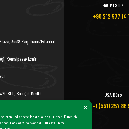
HAUPTSITZ
+90 212 577 14 
Plaza, 34418 Kagithane/Istanbul
agi, Kemalpasa/Izmir
921
20 8LL, Birleşik Krallık
USA Büro
×
+1 (551) 257 88 
lysieren und andere Technologien zu nutzen. Durch die
anden, Cookies zu verwenden. Für detaillierte
rprüfen.