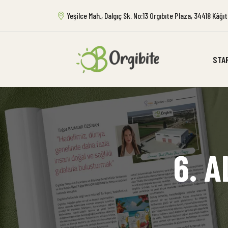
Yeşilce Mah., Dalgıç Sk. No:13 Orgıbıte Plaza, 34418 Kâğ
STA
6. A