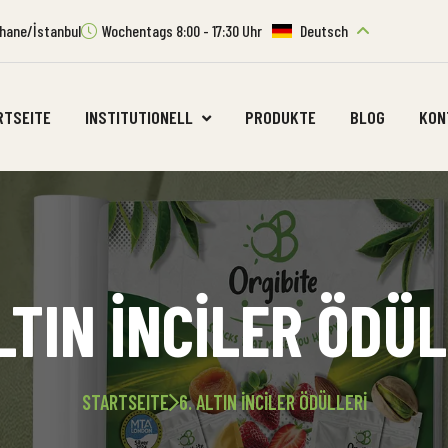
ıthane/İstanbul
Wochentags 8:00 - 17:30 Uhr
Deutsch
RTSEITE
INSTITUTIONELL
PRODUKTE
BLOG
KON
LTIN İNCİLER ÖDÜ
STARTSEITE
6. ALTIN İNCİLER ÖDÜLLERİ