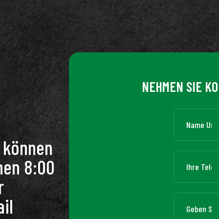
NEHMEN SIE KO
n können
hen 8:00
r
il