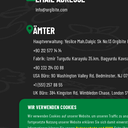
info@orgibite.com
ÄMTER
Hauptverwaltung: Yesilce Mah,Dalgic Sk No:13 Orgibite 
+90 212 577 14 14
Fabrik: Izmir Turgutlu Karayolu 35.km, Bagyurdu Kavs
+90 232 214 00 88
USA Büro: 90 Washington Valley Rd, Bedminster, NJ 07
+1 (551) 257 88 55
UK Büro: 384 Kingston Rd, Wimbledon Chase, London SW
+44 (7456) 04 38 04
WIR VERWENDEN COOKIES
Wir verwenden Cookies auf unserer Website, um unseren Traffic zu ana
fortgesetzte Nutzung unserer Website erklären Sie sich damit einverst
Informationen können Sie unsere
Datenschutz und KVKK
Seite übe