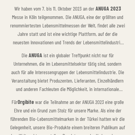
Wir haben vom 7. bis 11. Oktober 2023 an der
ANUGA 2023
Messe in Köln teilgenommen. Die ANUGA, eine der größten und
renommiertesten Lebensmittelmessen der Welt, findet alle zwei
Jahre statt und ist eine wichtige Plattform, auf der die
neuesten Innovationen und Trends der Lebensmittelindustrie
vorgestellt werden. Diese Veranstaltung bringt Aussteller aus
Die
ANUGA
ist ein globaler Treffpunkt nicht nur für
über 200 Ländern der Welt zusammen und ist das Zentrum für
Unternehmen, die im Lebensmittelsektor tätig sind, sondern
Kooperationen, Handelsmöglichkeiten und Innovationen, die die
auch für alle Interessengruppen der Lebensmittelindustrie. Die
Zukunft der Lebensmittelindustrie prägen.
Veranstaltung bietet Produzenten, Lieferanten, Einzelhändlern
und anderen Fachleuten die Möglichkeit, in internationale
Märkte zu expandieren, Kooperationen einzugehen und ihre
Für
Orgibite
war die Teilnahme an der ANUGA 2023 eine große
innovativen Produkte vorzustellen. Sie ist auch eine Plattform,
Ehre und ein Grund zum Stolz für unsere Marke. Als eine der
um wichtige Entwicklungen in den Bereichen Verbrauchertrends,
führenden Bio-Lebensmittelmarken in der Türkei hatten wir die
Nachhaltigkeit und ökologische Lebensmittelproduktion
Gelegenheit, unsere Bio-Produkte einem breiteren Publikum auf
auszutauschen.