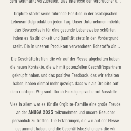
dem Weltmarkt vorzustellen. Das Interesse der Verbraucher und
Geschäftspartner an unseren natürlichen, gesunden und
Orgibite stärkt seine führende Position in der ökologischen
zusatzstofffreien Produkten ermutigt uns, weiter innovativ zu
Lebensmittelproduktion jeden Tag. Unser Unternehmen möchte
sein und unser Engagement für die Bio-Lebensmittelproduktion
das Bewusstsein für eine gesunde Lebensweise schärfen,
aufrechtzuerhalten.
indem es Natürlichkeit und Qualität stets in den Vordergrund
stellt. Die in unseren Produkten verwendeten Rohstoffe sind
biozertifiziert und werden in umweltfreundlichen
Die Geschäftstreffen, die wir auf der Messe abgehalten haben,
Produktionsprozessen hergestellt. Mit dem Ziel, die höchsten
die neuen Kontakte, die wir mit potenziellen Geschäftspartnern
Standards im Bereich der Bio-Lebensmittel zu erreichen, bietet
geknüpft haben, und das positive Feedback, das wir erhalten
unsere Marke ihren Verbrauchern weiterhin zuverlässige und
haben, haben einmal mehr gezeigt, dass wir als Orgibite auf
hochwertige Produkte. Die Produkte, die wir auf der ANUGA
dem richtigen Weg sind. Durch Einzelgespräche mit Ausstellern
ausstellten, stießen bei den Besuchern auf großes Interesse und
und die Vorstellung unserer Produkte haben wir wertvolle
trugen dazu bei, unsere Position auf dem Weltmarkt zu stärken.
Alles in allem war es für die Orgibite-Familie eine große Freude,
Informationen über neue Möglichkeiten auf dem globalen
an der
ANUGA 2023
teilzunehmen und unsere Besucher
Lebensmittelmarkt erhalten. Die ANUGA bot auch das perfekte
persönlich zu treffen. Die Erfahrungen, die wir auf der Messe
Umfeld, um der Welt unsere innovativen Lösungen für die
gesammelt haben, und die Geschäftsbeziehungen, die wir