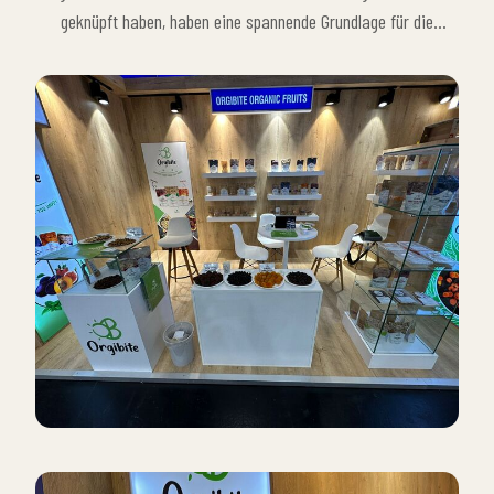
Produktion von Bio-Lebensmitteln vorzustellen.
geknüpft haben, haben eine spannende Grundlage für die
Zukunft unserer Marke geschaffen. Wir werden weiterhin an
solchen prestigeträchtigen Veranstaltungen teilnehmen, um auf
dem globalen Markt weiter zu wachsen, unsere
Führungsposition im Bio-Lebensmittelsektor zu festigen und
unseren Verbrauchern mit innovativen Produkten einen
Mehrwert zu bieten.