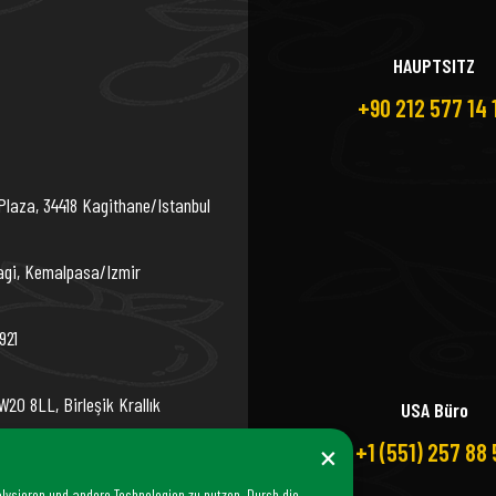
HAUPTSITZ
+90 212 577 14 
Plaza, 34418 Kagithane/Istanbul
agi, Kemalpasa/Izmir
921
20 8LL, Birleşik Krallık
USA Büro
×
+1 (551) 257 88 
lysieren und andere Technologien zu nutzen. Durch die