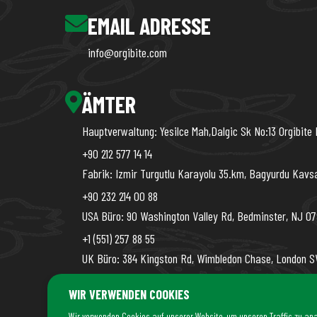
EMAIL ADRESSE
info@orgibite.com
ÄMTER
Hauptverwaltung: Yesilce Mah,Dalgic Sk No:13 Orgibite 
+90 212 577 14 14
Fabrik: Izmir Turgutlu Karayolu 35.km, Bagyurdu Kavs
+90 232 214 00 88
USA Büro: 90 Washington Valley Rd, Bedminster, NJ 07
+1 (551) 257 88 55
UK Büro: 384 Kingston Rd, Wimbledon Chase, London SW
+44 (7456) 04 38 04
WIR VERWENDEN COOKIES
Wir verwenden Cookies auf unserer Website, um unseren Traffic zu ana