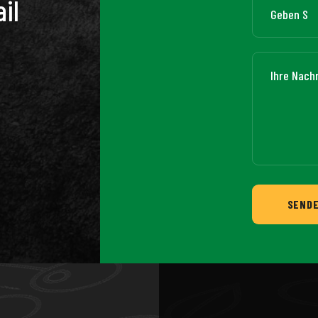
il
SEND