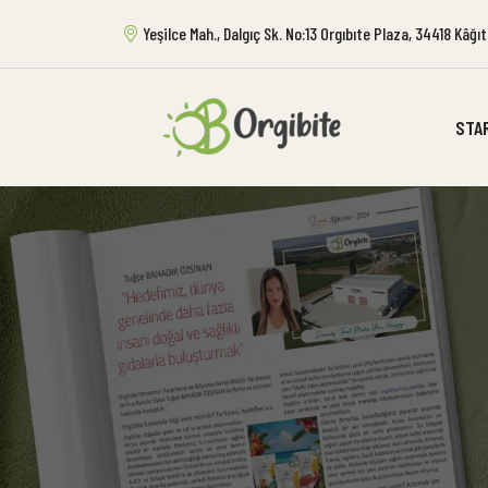
Yeşilce Mah., Dalgıç Sk. No:13 Orgıbıte Plaza, 34418 Kâğ
STA