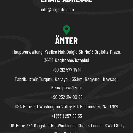
info@orgibite.com
ÄMTER
Hauptverwaltung: Yesilce Mah,Dalgic Sk No:13 Orgibite Plaza,
34418 Kagithane/Istanbul
+90 212 577 14 14
Fabrik: Izmir Turgutlu Karayolu 35.km, Bagyurdu Kavsagi,
Kemalpasa/Izmir
+90 232 214 00 88
USA Büro: 90 Washington Valley Rd, Bedminster, NJ 07921
+1 (551) 257 88 55
UK Büro: 384 Kingston Rd, Wimbledon Chase, London SW20 8LL,