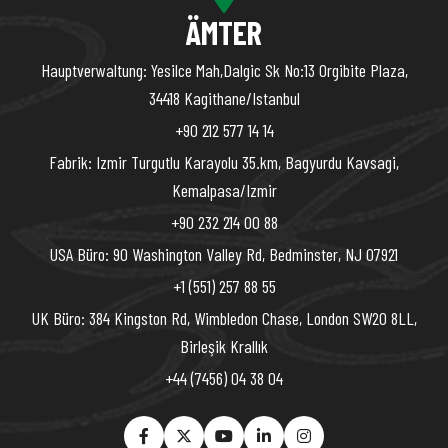
ÄMTER
Hauptverwaltung: Yesilce Mah,Dalgic Sk No:13 Orgibite Plaza,
34418 Kagithane/Istanbul
+90 212 577 14 14
Fabrik: Izmir Turgutlu Karayolu 35.km, Bagyurdu Kavsagi,
Kemalpasa/Izmir
+90 232 214 00 88
USA Büro: 90 Washington Valley Rd, Bedminster, NJ 07921
+1 (551) 257 88 55
UK Büro: 384 Kingston Rd, Wimbledon Chase, London SW20 8LL,
Birleşik Krallık
+44 (7456) 04 38 04