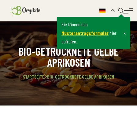
Sie können das
×
Musterantragsformular
hier
aufrufen.
BIO-GETROCKNETE GELBE
APRIKOSEN
STARTSEITE
BIO-GETROCKNETE GELBE APRIKOSEN