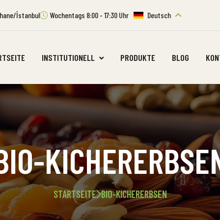
ıthane/İstanbul
Wochentags 8:00 - 17:30 Uhr
Deutsch
RTSEITE
INSTITUTIONELL
PRODUKTE
BLOG
KON
BIO-KICHERERBSE
STARTSEITE
BIO-KICHERERBSEN