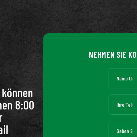
NEHMEN SIE KO
n können
hen 8:00
r
il