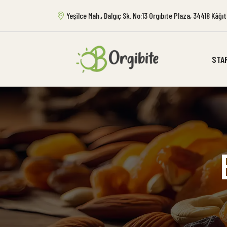
Yeşilce Mah., Dalgıç Sk. No:13 Orgıbıte Plaza, 34418 Kâğ
STA