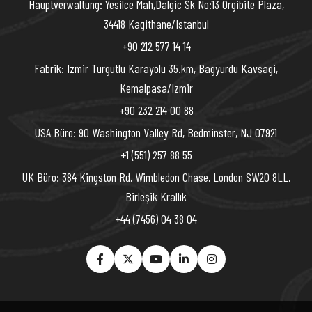
Hauptverwaltung: Yesilce Mah,Dalgic Sk No:13 Orgibite Plaza,
34418 Kagithane/Istanbul
+90 212 577 14 14
Fabrik: Izmir Turgutlu Karayolu 35.km, Bagyurdu Kavsagi,
Kemalpasa/Izmir
+90 232 214 00 88
USA Büro: 90 Washington Valley Rd, Bedminster, NJ 07921
+1 (551) 257 88 55
UK Büro: 384 Kingston Rd, Wimbledon Chase, London SW20 8LL,
Birleşik Krallık
+44 (7456) 04 38 04