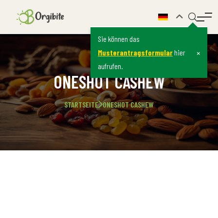
Sie können das
×
Musterantragsformular
hier
aufrufen.
ONESHOT CASHEW
STARTSEITE
ONESHOT CASHEW