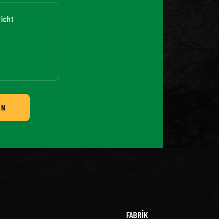
EN
FABRİK