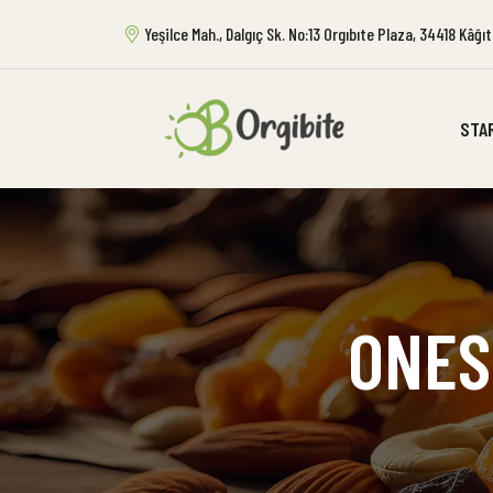
Yeşilce Mah., Dalgıç Sk. No:13 Orgıbıte Plaza, 34418 Kâğ
STA
ONES