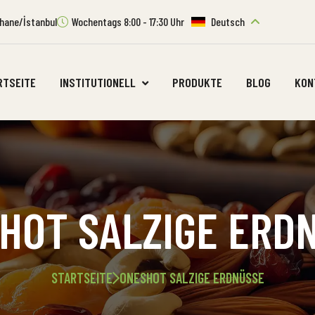
ıthane/İstanbul
Wochentags 8:00 - 17:30 Uhr
Deutsch
RTSEITE
INSTITUTIONELL
PRODUKTE
BLOG
KON
HOT SALZIGE ERD
STARTSEITE
ONESHOT SALZIGE ERDNÜSSE