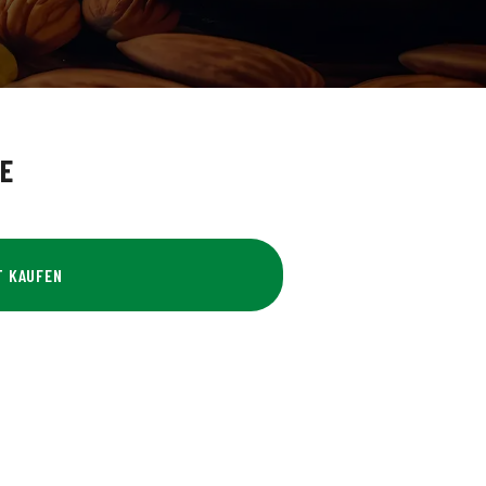
E
T KAUFEN