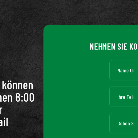
NEHMEN SIE KO
n können
hen 8:00
r
il