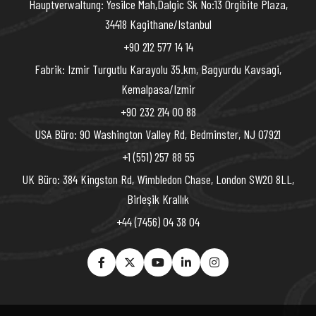
Hauptverwaltung: Yesilce Mah,Dalgic Sk No:13 Orgibite Plaza,
34418 Kagithane/Istanbul
+90 212 577 14 14
Fabrik: Izmir Turgutlu Karayolu 35.km, Bagyurdu Kavsagi,
Kemalpasa/Izmir
+90 232 214 00 88
USA Büro: 90 Washington Valley Rd, Bedminster, NJ 07921
+1 (551) 257 88 55
UK Büro: 384 Kingston Rd, Wimbledon Chase, London SW20 8LL,
Birleşik Krallık
+44 (7456) 04 38 04