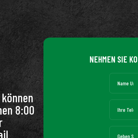
NEHMEN SIE KO
n können
hen 8:00
r
il