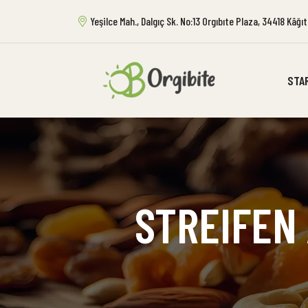
Yeşilce Mah., Dalgıç Sk. No:13 Orgıbıte Plaza, 34418 Kâğ
STA
STREIFEN