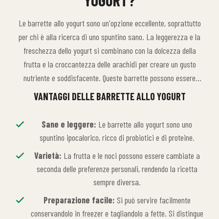
YOGURT?
Le barrette allo yogurt sono un'opzione eccellente, soprattutto
per chi è alla ricerca di uno spuntino sano. La leggerezza e la
freschezza dello yogurt si combinano con la dolcezza della
frutta e la croccantezza delle arachidi per creare un gusto
nutriente e soddisfacente. Queste barrette possono essere
gustate in qualsiasi momento, dalla colazione allo spuntino, e
VANTAGGI DELLE BARRETTE ALLO YOGURT
possono essere congelate e conservate a lungo. Inoltre, sono
realizzate con ingredienti del tutto naturali che non contengono
Sane e leggere:
Le barrette allo yogurt sono uno
zucchero o additivi, il che le rende un'alternativa sana.
spuntino ipocalorico, ricco di probiotici e di proteine.
Varietà:
La frutta e le noci possono essere cambiate a
seconda delle preferenze personali, rendendo la ricetta
sempre diversa.
Preparazione facile:
Si può servire facilmente
conservandolo in freezer e tagliandolo a fette. Si distingue