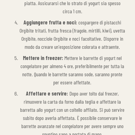
piatta. Assicurarsi che lo strato di yogurt sia spesso
circa 1 cm.
Aggiungere frutta e noci:
cospargere di pistacchi
Orgibite tritati, frutta fresca (fragole, mirtilli, kiwi), uvetta
Orgibite, nocciole Orgibite e noci facoltative. Disporre in
modo da creare un'esposizione colorata e attraente.
Mettere in freezer:
Mettere le barrette di yogurt nel
congelatore per almeno 4 ore, preferibilmente per tutta la
notte. Quando le barrette saranno sode, saranno pronte
per essere affettate.
Affettare e servire:
Dopo aver tolto dal freezer,
rimuovere la carta da forno dalla teglia e affettare la
barretta allo yogurt con un coltello affilato. Si può servire
subito dopo averla affettata. È possibile conservare le
barrette avanzate nel congelatore per avere sempre uno
spuntino sano a portata di mano.