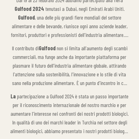
Dal 19 al 23 febbraio 2024 abbiamo partecipato alla fiera
Gulfood 2024
tenutasi a Dubai, negli Emirati Arabi Uniti.
Gulfood
, una delle più grandi fiere mondiali del settore
alimentare e delle bevande, riunisce ogni anno aziende leader,
fornitori, produttori e professionisti dell'industria alimentare. È
uno degli eventi più prestigiosi dell'industria alimentare, che
Il contributo di
Gulfood
non si limita all'aumento degli scambi
presenta le ultime tendenze del mercato alimentare globale,
commerciali, ma funge anche da importante piattaforma per
prodotti innovativi e importanti sviluppi per il futuro del
plasmare il futuro dell'industria alimentare globale, attirando
settore. La fiera offre agli espositori l'opportunità di
l'attenzione sulla sostenibilità, l'innovazione e lo stile di vita
espandersi sui mercati internazionali, di stabilire nuove
sano nella produzione alimentare. È un punto d'incontro in cui
collaborazioni e di scoprire le ultime innovazioni del settore.
si riuniscono i leader e gli innovatori dell'industria alimentare,
La
partecipazione a Gulfood 2024 è stata un passo importante
creando nuove opportunità commerciali per gli espositori di
per il riconoscimento internazionale del nostro marchio e per
tutto il mondo.
aumentare l'interesse nei confronti dei nostri prodotti biologici.
In qualità di uno dei marchi leader in Turchia nel settore degli
alimenti biologici, abbiamo presentato i nostri prodotti biologici