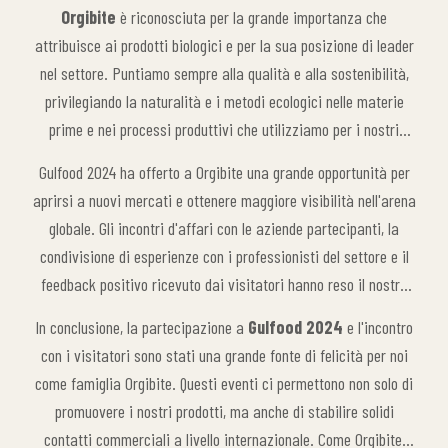
a un vasto pubblico globale in occasione della fiera,
Orgibite
è riconosciuta per la grande importanza che
rafforzando la nostra leadership nel settore. Gulfood non solo ci
attribuisce ai prodotti biologici e per la sua posizione di leader
ha dato l'opportunità di stabilire nuove collaborazioni, ma
nel settore. Puntiamo sempre alla qualità e alla sostenibilità,
anche di mostrare il nostro approccio innovativo alla
privilegiando la naturalità e i metodi ecologici nelle materie
produzione di alimenti biologici su una piattaforma globale.
prime e nei processi produttivi che utilizziamo per i nostri
prodotti. Questo approccio meticoloso agli alimenti biologici è
Gulfood 2024 ha offerto a Orgibite una grande opportunità per
apprezzato e suscita grande interesse non solo nel mercato
aprirsi a nuovi mercati e ottenere maggiore visibilità nell'arena
locale ma anche in quello mondiale. A Gulfood abbiamo
globale. Gli incontri d'affari con le aziende partecipanti, la
condiviso informazioni sul futuro della produzione di alimenti
condivisione di esperienze con i professionisti del settore e il
biologici e abbiamo illustrato ai partecipanti i benefici per la
feedback positivo ricevuto dai visitatori hanno reso il nostro
salute e la naturalezza dei nostri prodotti. Il feedback ricevuto
marchio più riconosciuto a livello mondiale. Questa esperienza,
in fiera ha dimostrato che siamo sulla strada giusta e che
In conclusione, la partecipazione a
Gulfood 2024
e l'incontro
che ha rafforzato la nostra leadership nella produzione di
stiamo compiendo passi decisi per diventare più influenti sul
con i visitatori sono stati una grande fonte di felicità per noi
alimenti biologici e nella sostenibilità, ci entusiasma per i
mercato globale.
come famiglia Orgibite. Questi eventi ci permettono non solo di
nostri progetti futuri.
promuovere i nostri prodotti, ma anche di stabilire solidi
contatti commerciali a livello internazionale. Come Orgibite,