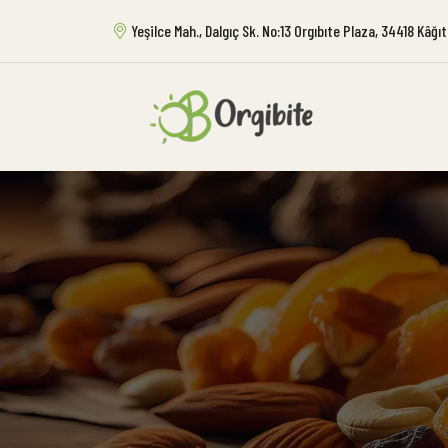
Yeşilce Mah., Dalgıç Sk. No:13 Orgıbıte Plaza, 34418 Kâğ