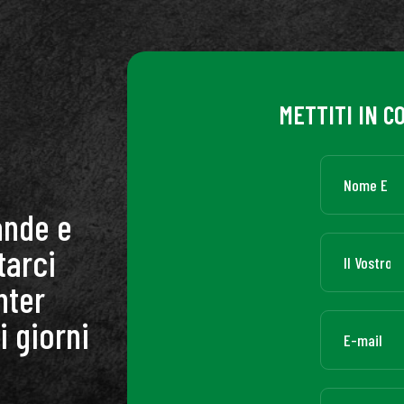
METTITI IN C
ande e
tarci
nter
i giorni