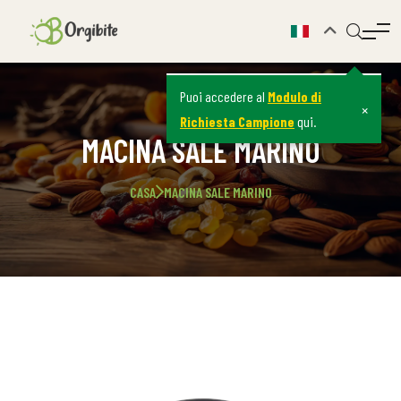
Puoi accedere al
Modulo di
×
Richiesta Campione
qui.
MACINA SALE MARINO
CASA
MACINA SALE MARINO