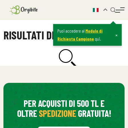
RISULTATI DELLA RICERCA
Puoi accedere al
Modulo di
×
Richiesta Campione
qui.
PER ACQUISTI DI 500 TL E
OLTRE
SPEDIZIONE
GRATUITA!