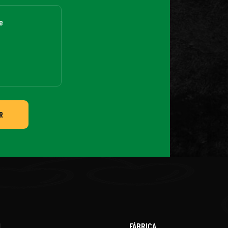
R
L
FÁBRICA