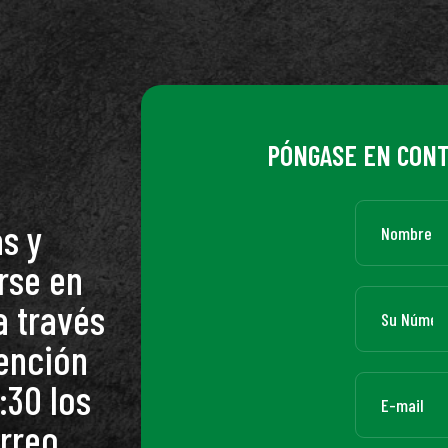
PÓNGASE EN CON
s y
rse en
a través
tención
:30 los
orreo