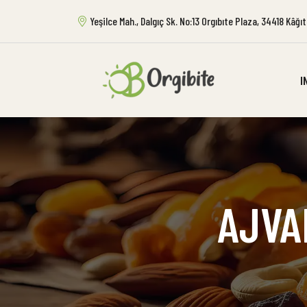
Yeşilce Mah., Dalgıç Sk. No:13 Orgıbıte Plaza, 34418 Kâğ
I
AJVA