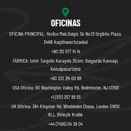
OFICINAS
OFICINA PRINCIPAL: Yesilce Mah,Dalgic Sk No:13 Orgibite Plaza,
34418 Kagithane/Istanbul
+90 212 577 14 14
FÁBRICA: Izmir Turgutlu Karayolu 35.km, Bagyurdu Kavsagi,
Kemalpasa/Izmir
+90 232 214 00 88
USA Oficina: 90 Washington Valley Rd, Bedminster, NJ 07921
+1 (551) 257 88 55
UK Oficina: 384 Kingston Rd, Wimbledon Chase, London SW20
8LL, Birleşik Krallık
+44 (7456) 04 38 04