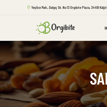
Yeşilce Mah., Dalgıç Sk. No:13 Orgıbıte Plaza, 34418 Kâğ
I
SA