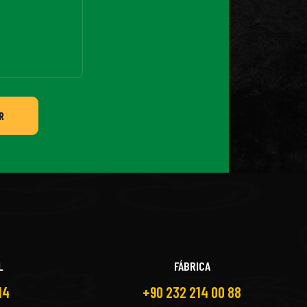
R
L
FÁBRICA
14
+90 232 214 00 88