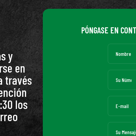
PÓNGASE EN CON
s y
rse en
a través
tención
:30 los
orreo