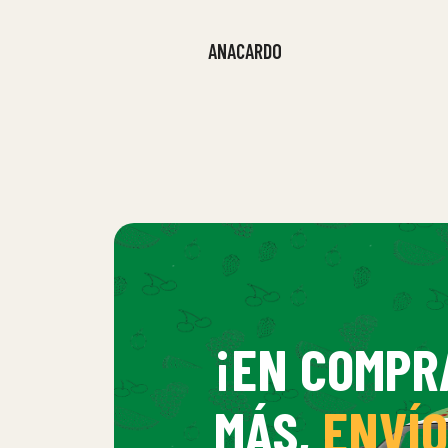
ANACARDO
¡EN COMPR
MÁS,
ENVÍO