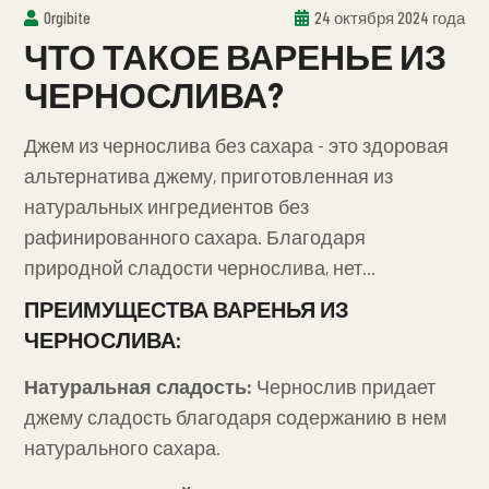
Orgibite
24 октября 2024 года
ЧТО ТАКОЕ ВАРЕНЬЕ ИЗ
ЧЕРНОСЛИВА?
Джем из чернослива без сахара - это здоровая
альтернатива джему, приготовленная из
натуральных ингредиентов без
рафинированного сахара. Благодаря
природной сладости чернослива, нет
необходимости добавлять дополнительный
ПРЕИМУЩЕСТВА ВАРЕНЬЯ ИЗ
сахар, что делает его прекрасной здоровой
ЧЕРНОСЛИВА:
альтернативой для ваших завтраков и
Натуральная сладость:
Чернослив придает
десертов.
джему сладость благодаря содержанию в нем
натурального сахара.