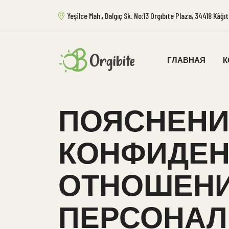
Yeşilce Mah., Dalgıç Sk. No:13 Orgıbıte Plaza, 34418 Kâğ
ГЛАВНАЯ
К
ПОЯСНЕНИ
КОНФИДЕН
ОТНОШЕН
ПЕРСОНАЛ