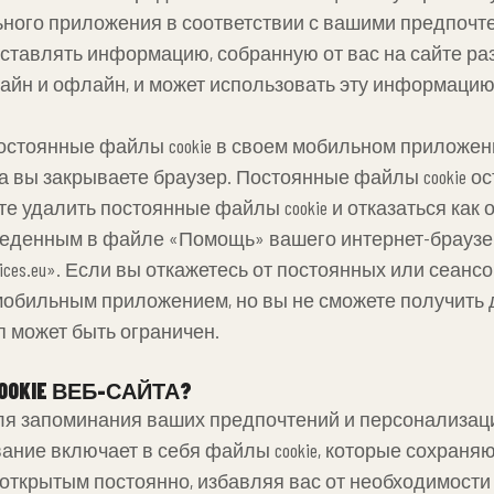
ного приложения в соответствии с вашими предпочте
сопоставлять информацию, собранную от вас на сайте р
йн и офлайн, и может использовать эту информацию
и постоянные файлы cookie в своем мобильном приложени
а вы закрываете браузер. Постоянные файлы cookie о
 удалить постоянные файлы cookie и отказаться как о
иведенным в файле «Помощь» вашего интернет-браузе
inechoices.eu». Если вы откажетесь от постоянных или сеа
мобильным приложением, но вы не сможете получить д
 может быть ограничен.
OKIE ВЕБ-САЙТА?
ie для запоминания ваших предпочтений и персонализа
ние включает в себя файлы cookie, которые сохраняю
ткрытым постоянно, избавляя вас от необходимости 