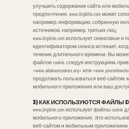
улучшить содержание сайта или мобиль
предпочтения. www
.
Orgibite.com может 
например, информацию, собранную онла
источников, например, третьих лиц.
www
.
Orgibite.com использует сеансовые 
идентификатором сеанса истекает, когд
течение длительного времени. Вы можете
файлов cookie, следуя инструкциям, пр
«www.allaboutcookies.org» или «www.youronl
продолжать пользоваться веб-сайтом, 
мобильного приложения или ваш доступ
3) КАК ИСПОЛЬЗУЮТСЯ ФАЙЛЫ CO
www
.
Orgibite.com использует файлы cook
мобильного приложения. Это использова
веб-сайтом и мобильным приложением о