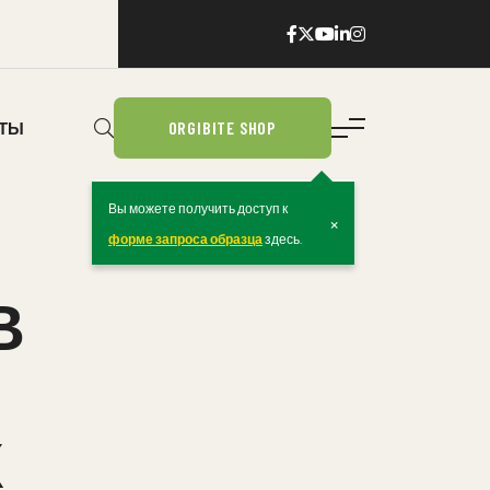
ORGIBITE SHOP
КТЫ
Вы можете получить доступ к
×
форме запроса образца
здесь.
В
Х