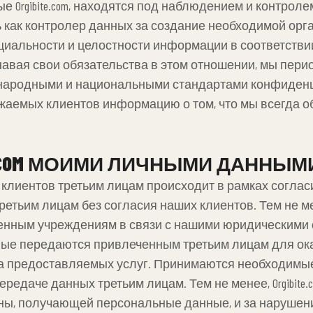
gibite.com, находятся под наблюдением и контролем Or
ость как контролер данных за создание необходимой ор
циальности и целостности информации в соответств
авая свои обязательства в этом отношении, мы пери
народными и национальными стандартами конфиденци
аемых клиентов информацию о том, что мы всегда о
TE.COM МОИМИ ЛИЧНЫМИ ДАННЫМ
иентов третьим лицам происходит в рамках согласия
етьим лицам без согласия наших клиентов. Тем не 
енным учреждениям в связи с нашими юридическими 
ные передаются привлеченным третьим лицам для оказ
ва предоставляемых услуг. Принимаются необходимы
даче данных третьим лицам. Тем не менее, Orgibite.c
ны, получающей персональные данные, и за нарушени