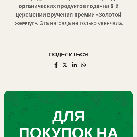
достижений нашего бренда. В то же время,
органических продуктов года»
на
6-й
эта награда, которая еще больше укрепляет
церемонии вручения премии «Золотой
наше лидерство в секторе органических
жемчуг»
. Эта награда не только увенчала
продуктов питания, стала для нас большим
достижения нашего бренда, но и стала шагом,
источником мотивации для достижения
который еще больше укрепил наше видение
наших будущих целей. Мы, как компания
в секторе органических продуктов питания.
«Оргибит», принимаем эту награду как
ПОДЕЛИТЬСЯ
Компания «Оргибайт» продолжит
награду за нашу приверженность качеству и
разрабатывать инновационные решения в
натуральности продуктов, которые мы
области производства органических
предлагаем нашим потребителям.
продуктов питания и предлагать
потребителям здоровые и надежные
продукты.
ДЛЯ
ПОКУПОК НА