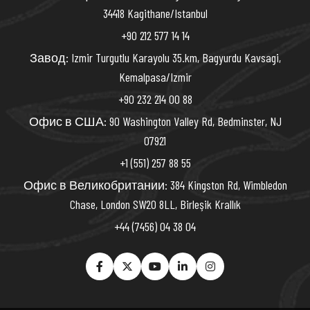
34418 Kagithane/Istanbul
+90 212 577 14 14
Завод: Izmir Turgutlu Karayolu 35.km, Bagyurdu Kavsagi,
Kemalpasa/Izmir
+90 232 214 00 88
Офис в США: 90 Washington Valley Rd, Bedminster, NJ
07921
+1 (551) 257 88 55
Офис в Великобритании: 384 Kingston Rd, Wimbledon
Chase, London SW20 8LL, Birleşik Krallık
+44 (7456) 04 38 04