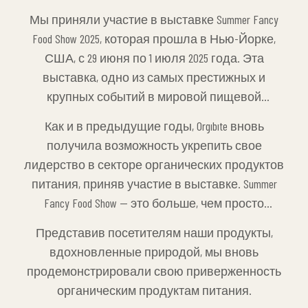
Мы приняли участие в выставке Summer Fancy
Food Show 2025, которая прошла в Нью-Йорке,
США, с 29 июня по 1 июля 2025 года. Эта
выставка, одно из самых престижных и
крупных событий в мировой пищевой
промышленности, ежегодно собирает тысячи
Как и в предыдущие годы, Orgıbıte вновь
профессионалов отрасли, производителей,
получила возможность укрепить свое
дистрибьюторов и розничных продавцов.
лидерство в секторе органических продуктов
питания, приняв участие в выставке. Summer
Fancy Food Show — это больше, чем просто
выставочное пространство; это платформа
Представив посетителям наши продукты,
для обмена мнениями, где обсуждаются
вдохновленные природой, мы вновь
глобальные тенденции, исследуются новые
продемонстрировали свою приверженность
технологии и обсуждаются методы
органическим продуктам питания.
устойчивого производства.