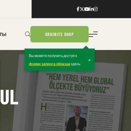
ORGIBITE SHOP
КТЫ
Вы можете получить доступ к
×
форме запроса образца
здесь.
BUL