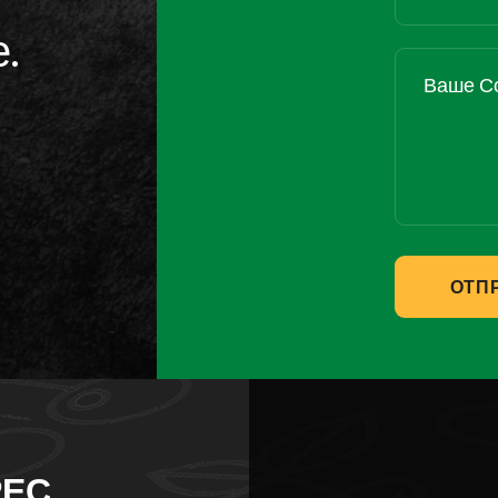
.
ОТП
РЕС