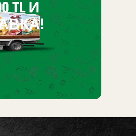
 TL И
АВКА!