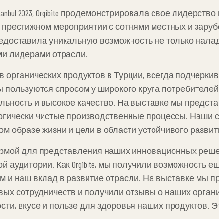
 Istanbul 2023, Orgibite продемонстрировала свое лидерс
ом престижном мероприятии с сотнями местных и зар
едоставила уникальную возможность не только налад
ми лидерами отрасли.
дов органических продуктов в Турции, всегда подчерк
 пользуются спросом у широкого круга потребителей к
льность и высокое качество. На выставке мы предст
огически чистые производственные процессы. Наши с
 образе жизни и цели в области устойчивого разви
ов.
латформой для представления наших инновационных реш
й аудитории. Как Orgibite, мы получили возможность 
 и наш вклад в развитие отрасли. На выставке мы п
ых сотрудничеств и получили отзывы о наших органи
ти, вкусе и пользе для здоровья наших продуктов. Э