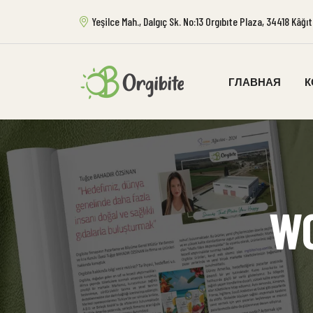
Yeşilce Mah., Dalgıç Sk. No:13 Orgıbıte Plaza, 34418 Kâğ
ГЛАВНАЯ
К
WO