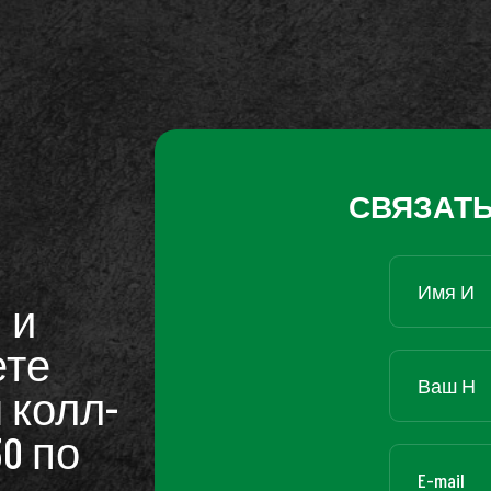
СВЯЗАТЬ
 и
ете
 колл-
30 по