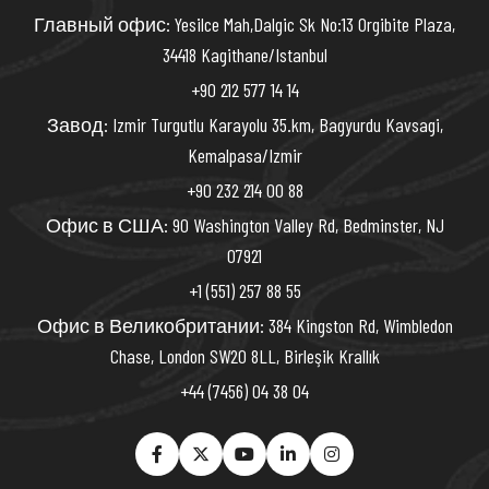
Главный офис: Yesilce Mah,Dalgic Sk No:13 Orgibite Plaza,
34418 Kagithane/Istanbul
+90 212 577 14 14
Завод: Izmir Turgutlu Karayolu 35.km, Bagyurdu Kavsagi,
Kemalpasa/Izmir
+90 232 214 00 88
Офис в США: 90 Washington Valley Rd, Bedminster, NJ
07921
+1 (551) 257 88 55
Офис в Великобритании: 384 Kingston Rd, Wimbledon
Chase, London SW20 8LL, Birleşik Krallık
+44 (7456) 04 38 04