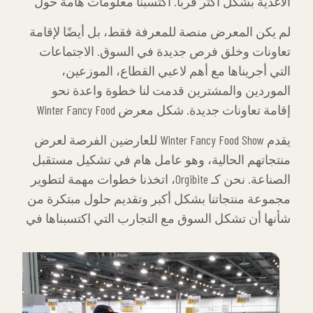
الأغذية بشكل أكثر قربًا. اكتسبنا معلومات هامة حول
التقنيات الجديدة، حلول الاستدامة، المنتجات الصحية
لم يكن المعرض منصة للمعرفة فقط، بل أيضًا لإقامة
وتقنيات الإنتاج المبتكرة التي ستشكل مستقبل صناعة
تعاونات وخلق فرص جديدة في السوق. الاجتماعات
الأغذية. نسعى كـ Orgibite لتطوير أفكار واستراتيجيات
التي أجريناها مع أهم لاعبي القطاع، الموزعين،
جديدة يمكننا طرحها في السوق بقوة أكبر مع هذه
الموردين والمشترين قدمت لنا خطوة واعدة نحو
المعلومات القيمة. وساهم المعرض في توسيع رؤية
إقامة تعاونات جديدة. شكل معرض Winter Fancy Food
شركتنا من خلال استفادتنا من تجارب الأسماء الرائدة
Show فرصة مهمة لزيادة التعريف الدولي بشركتنا،
في الصناعة.
يقدم Winter Fancy Food Show للعارضين الفرصة لعرض
توسيع أسواقنا التصديرية والانفتاح على أسواق جديدة.
منتجاتهم الحالية، وهو عامل هام في تشكيل مستقبل
هذه الفعاليات لا تساعدنا فقط في تحقيق أهدافنا
الصناعة. نحن كـ Orgibite، اتخذنا خطوات مهمة لتطوير
الاستراتيجية داخل الشركة، بل تمكننا أيضًا من مواكبة
مجموعة منتجاتنا بشكل أكبر وتقديم حلول مبتكرة من
التغيرات في صناعتنا بشكل أسرع وأكثر فعالية.
شأنها أن تشكل السوق مع التجارب التي اكتسبناها في
هذا المعرض. للنجاح في قطاع الأغذية، لا يكفي تقديم
منتجات ذات جودة عالية فقط؛ بل من المهم أيضًا فهم
ديناميكيات القطاع بشكل جيد وإنتاج حلول مبتكرة
ومستدامة. كان هذا المعرض تجربة قيمة جدًا لتحقيق