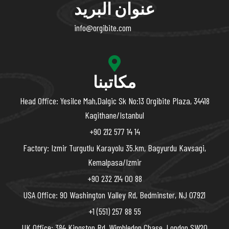
عنوان البريد
info@orgibite.com
مكاتبنا
Head Office: Yesilce Mah,Dalgic Sk No:13 Orgibite Plaza, 34418
Kagithane/Istanbul
+90 212 577 14 14
Factory: Izmir Turgutlu Karayolu 35.km, Bagyurdu Kavsagi,
Kemalpasa/Izmir
+90 232 214 00 88
USA Office: 90 Washington Valley Rd, Bedminster, NJ 07921
+1 (551) 257 88 55
UK Office: 384 Kingston Rd, Wimbledon Chase, London SW20