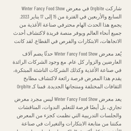
شاركت Orgibite في معرض Winter Fancy Food Show
السابع والأربعين في الفترة من 15 إلى 17 يناير 2023.
يجمع هذا الحدث الهام محترفي صناعة الأغذية من
جميع أنحاء العالم ويوفر منصة فريدة لاكتشاف أحدث
الاتجاهات، الابتكارات والفرص في القطاع. لقد كانت
تجربة مليئة بالحماس، التعلم والإنتاجية بالنسبة لنا. وقد
يُعد معرض Winter Fancy Food Show حدثًا يضم آلاف
أتاح لنا وجودنا في المعرض فرصًا لا تقدر بثمن للترويج
العارضين والزوار كل عام. مع وجود الشركات الرائدة
لمنتجاتنا الحالية، وكذلك للمساهمة في تشكيل
في صناعة الأغذية وكذلك الشركات الناشئة المبتكرة،
الصناعة.
يقدم هذا المعرض فرصة رائعة لاكتشاف مطابخ
الثقافات المختلفة ومنتجاتها الجديدة. قمنا كـ Orgibite
بتقديم منتجات شركتنا للزوار خلال المعرض. كان من
يعد معرض Winter Fancy Food Show ليس مجرد معرض
المثير رؤية الإمكانات التي تحملها منتجاتنا الجديدة
تجاري، بل أيضًا فرصة للتعلم. الندوات، المناقشات
واختبار تأثيرها في الأسواق الدولية. كما أن التفاعلات
والجلسات التدريبية التي نظمت كجزء من المعرض
مع العارضين الآخرين أتاح لنا فرصة مراقبة الأفكار
مكنتنا من متابعة الابتكارات والتغيرات في صناعة
المبتكرة في القطاع.