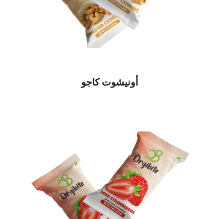
أونيشوت كاجو