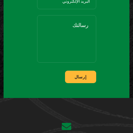
إرسال