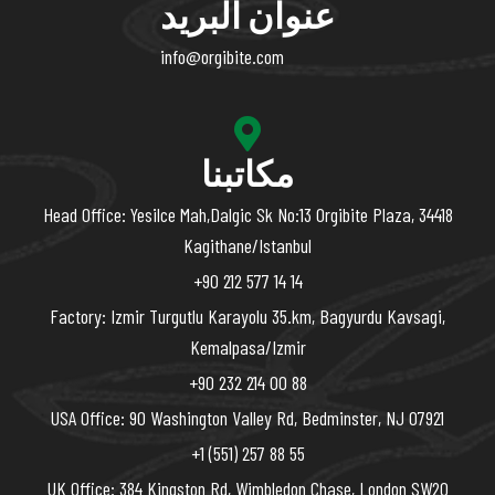
عنوان البريد
info@orgibite.com
مكاتبنا
Head Office: Yesilce Mah,Dalgic Sk No:13 Orgibite Plaza, 34418
Kagithane/Istanbul
+90 212 577 14 14
Factory: Izmir Turgutlu Karayolu 35.km, Bagyurdu Kavsagi,
Kemalpasa/Izmir
+90 232 214 00 88
USA Office: 90 Washington Valley Rd, Bedminster, NJ 07921
+1 (551) 257 88 55
UK Office: 384 Kingston Rd, Wimbledon Chase, London SW20