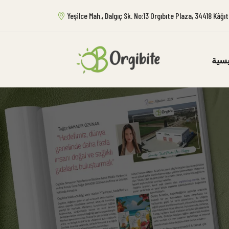
Yeşilce Mah., Dalgıç Sk. No:13 Orgıbıte Plaza, 34418 Kâğ
يسية