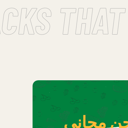
KS THAT 
 مجاني