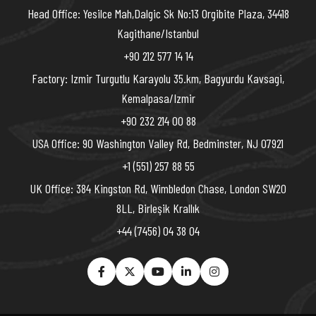
Head Office: Yesilce Mah,Dalgic Sk No:13 Orgibite Plaza, 34418
Kagithane/Istanbul
+90 212 577 14 14
Factory: Izmir Turgutlu Karayolu 35.km, Bagyurdu Kavsagi,
Kemalpasa/Izmir
+90 232 214 00 88
USA Office: 90 Washington Valley Rd, Bedminster, NJ 07921
+1 (551) 257 88 55
UK Office: 384 Kingston Rd, Wimbledon Chase, London SW20
8LL, Birleşik Krallık
+44 (7456) 04 38 04