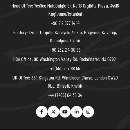
Head Office: Yesilce Mah,Dalgic Sk No:13 Orgibite Plaza, 34418
Kagithane/Istanbul
+90 212 577 14 14
Factory: Izmir Turgutlu Karayolu 35.km, Bagyurdu Kavsagi,
Kemalpasa/Izmir
+90 232 214 00 88
USA Office: 90 Washington Valley Rd, Bedminster, NJ 07921
+1 (551) 257 88 55
UK Office: 384 Kingston Rd, Wimbledon Chase, London SW20
8LL, Birleşik Krallık
+44 (7456) 04 38 04