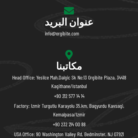
عنوان البريد
info@orgibite.com
مكاتبنا
Head Office: Yesilce Mah,Dalgic Sk No:13 Orgibite Plaza, 34418
Kagithane/Istanbul
+90 212 577 14 14
Factory: Izmir Turgutlu Karayolu 35.km, Bagyurdu Kavsagi,
Kemalpasa/Izmir
+90 232 214 00 88
USA Office: 90 Washington Valley Rd, Bedminster, NJ 07921