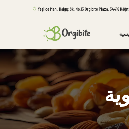
Yeşilce Mah., Dalgıç Sk. No:13 Orgıbıte Plaza, 34418 Kâğ
يسية
ية