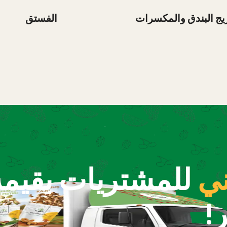
يج البندق والمكسرات
الفستق
ي
!