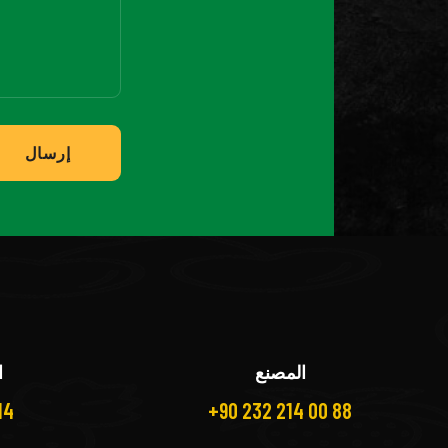
إرسال
المصنع
ا
14
+90 232 214 00 88