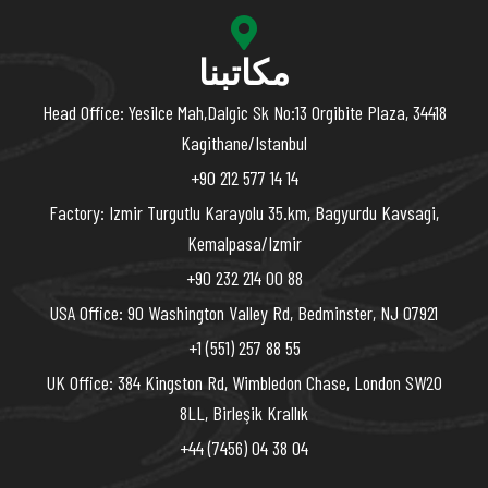
مكاتبنا
Head Office: Yesilce Mah,Dalgic Sk No:13 Orgibite Plaza, 34418
Kagithane/Istanbul
+90 212 577 14 14
Factory: Izmir Turgutlu Karayolu 35.km, Bagyurdu Kavsagi,
Kemalpasa/Izmir
+90 232 214 00 88
USA Office: 90 Washington Valley Rd, Bedminster, NJ 07921
+1 (551) 257 88 55
UK Office: 384 Kingston Rd, Wimbledon Chase, London SW20
8LL, Birleşik Krallık
+44 (7456) 04 38 04