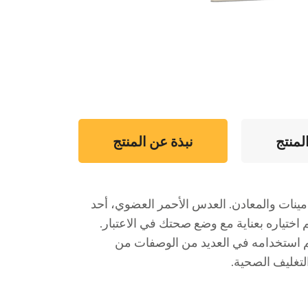
لمنتج
نبذة عن المنتج
مينات والمعادن. العدس الأحمر العضوي، أحد
مها لنا الطبيعة، يأتي لإثراء موائدكم! يُزرع العدس لدينا بطرق عضوية وطبيعية 100%، ويتم اختياره بعناية مع وضع صحتك في الاعتبار.
نكم استخدامه في العديد من الوصفات من
لتغليف الصحية.