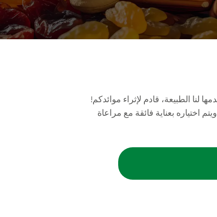
ا لنا الطبيعة، قادم لإثراء موائدكم!
لعدس لدينا بطرق عضوية وطبيعية 100%، ويتم اختياره بعناية فائقة مع مراعاة