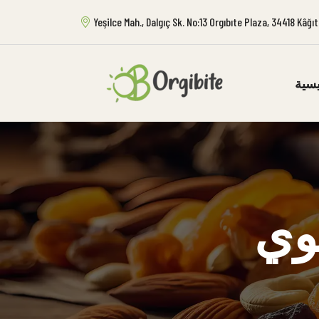
Yeşilce Mah., Dalgıç Sk. No:13 Orgıbıte Plaza, 34418 Kâğ
يسية
وي