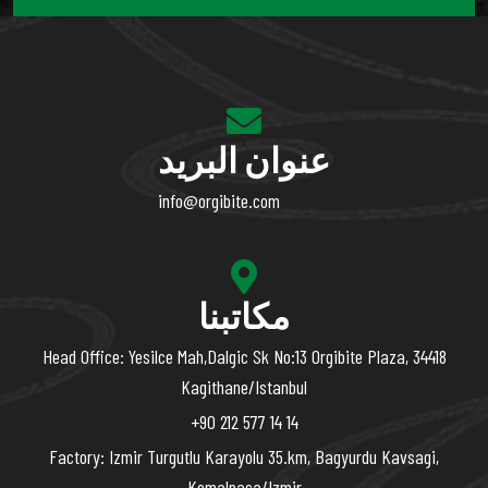
عنوان البريد
info@orgibite.com
مكاتبنا
Head Office: Yesilce Mah,Dalgic Sk No:13 Orgibite Plaza, 34418
Kagithane/Istanbul
+90 212 577 14 14
Factory: Izmir Turgutlu Karayolu 35.km, Bagyurdu Kavsagi,
Kemalpasa/Izmir