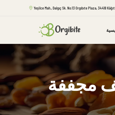
Yeşilce Mah., Dalgıç Sk. No:13 Orgıbıte Plaza, 34418 Kâğ
يسية
ف مجففة