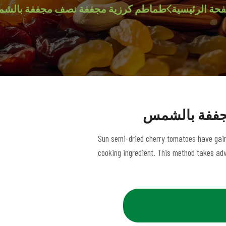
حة الرئيسية
طماطم كرزية مجففة نصف مجففة بالش
جففة بالشمس
Sun semi-dried cherry tomatoes have gaine
cooking ingredient. This method takes adv