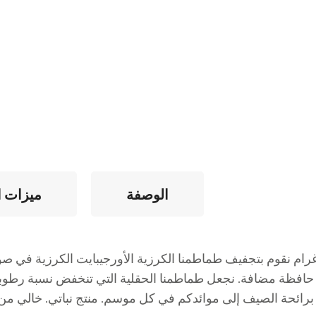
الوصفة
ميزات ا
اطم كرزية نصف مجففة بالشمس 285 غرام نقوم بتجفيف طماطمنا الكرزية الأورجيبايت
برائحة الصيف إلى موائدكم في كل موسم. منتج نباتي. خالي من 