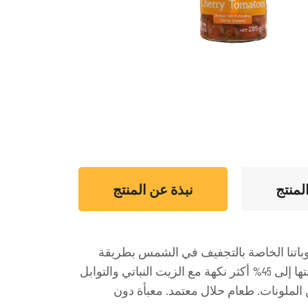
لمنتج
نبذة عن المنتج
 الكرزية في صوباتنا الخاصة بالتجفيف في الشمس بطريقة
التعليق، طبيعية تمامًا وبدون إضافة أي مواد حافظة مضافة. نجعل طماطمنا الحقلية التي تنخفض نسبة رطوبتها إلى 45% أكثر نكهة مع الزيت النباتي والتوابل
الملونات. طعام حلال معتمد. معبأة دون