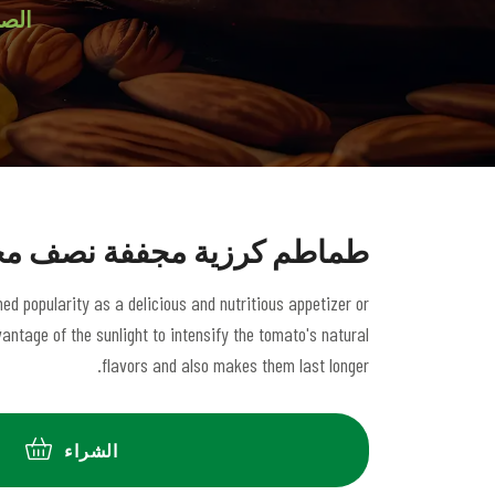
الصف
طماطم كرزية مجففة نصف م
d popularity as a delicious and nutritious appetizer or
antage of the sunlight to intensify the tomato's natural
flavors and also makes them last longer.
الشراء