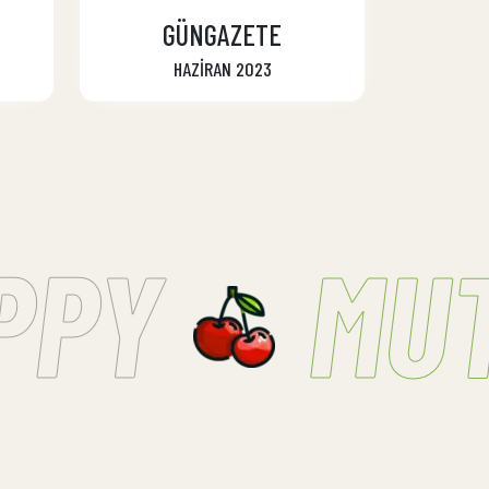
M
GÜNGAZETE
HAZİRAN 2023
PY
MUT