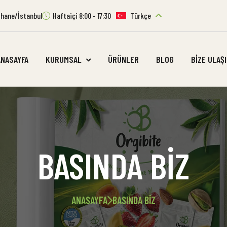
ıthane/İstanbul
Haftaiçi 8:00 - 17:30
Türkçe
ANASAYFA
KURUMSAL
ÜRÜNLER
BLOG
BIZE ULAŞ
BASINDA BİZ
ANASAYFA
BASINDA BIZ