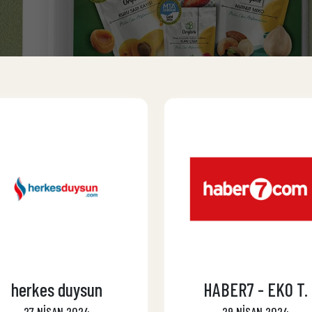
herkes duysun
HABER7 - EKO T.
27 NİSAN 2024
29 NİSAN 2024