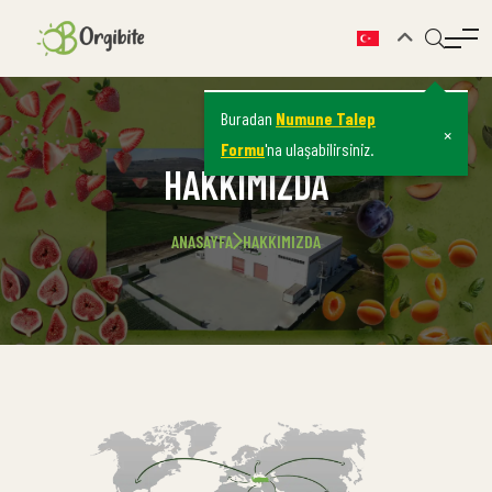
Buradan
Numune Talep
×
Formu
'na ulaşabilirsiniz.
HAKKIMIZDA
ANASAYFA
HAKKIMIZDA