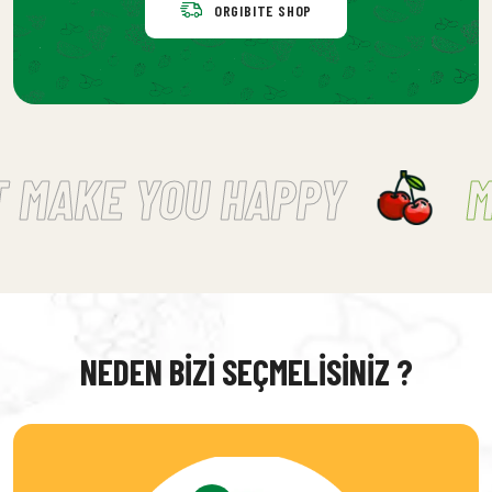
ORGIBITE SHOP
MAKE YOU HAPPY
MU
NEDEN BIZI SEÇMELISINIZ ?