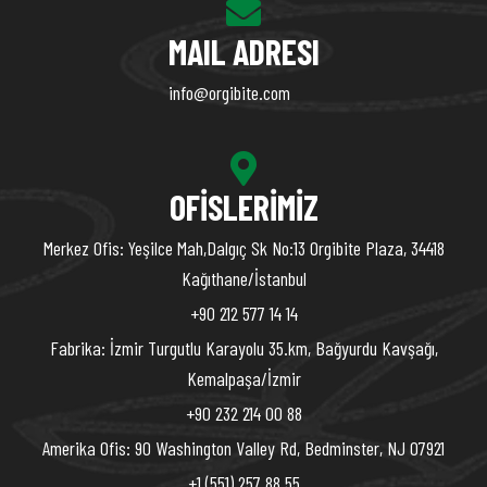
MAIL ADRESI
info@orgibite.com
OFISLERIMIZ
Merkez Ofis: Yeşilce Mah,Dalgıç Sk No:13 Orgibite Plaza, 34418
Kağıthane/İstanbul
+90 212 577 14 14
Fabrika: İzmir Turgutlu Karayolu 35.km, Bağyurdu Kavşağı,
Kemalpaşa/İzmir
+90 232 214 00 88
Amerika Ofis: 90 Washington Valley Rd, Bedminster, NJ 07921
+1 (551) 257 88 55