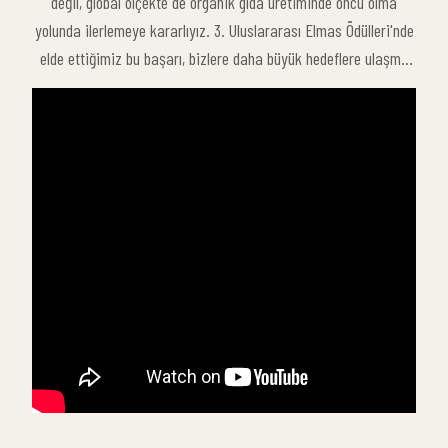
değil, global ölçekte de organik gıda üretiminde öncü olma
aynı zamanda sektördeki rolümüzü daha da pekiştiren ve bizi
yolunda ilerlemeye kararlıyız. 3. Uluslararası Elmas Ödülleri'nde
daha büyük hedeflere yönlendiren önemli bir motivasyon
elde ettiğimiz bu başarı, bizlere daha büyük hedeflere ulaşma
kaynağıdır.
ve organik gıda sektöründe daha fazla yenilik yapma
konusunda ilham vermektedir.