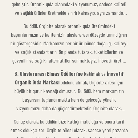
gelmiştir. Organik gıda alanındaki vizyonumuz, sadece kaliteli
ve sağlıklı ürünler üretmekle sınırlı kalmayıp, aynı zamanda
sürdürülebilirlik ve çevre dostu üretim süreçlerini de
Bu ödül, Orgibite olarak organik gıda üretimindeki
içermektedir. Doğal ürünlerimize verdiğimiz özen, organik tarım
başarılarımızın ve kalitemizin uluslararası düzeyde tanındığının
ilkelerine sadık kalmamız ve yenilikçi yaklaşımımız, bizi bu
bir göstergesidir. Markamızın her bir ürününde doğallığı, kaliteyi
prestijli ödüle layık kılmıştır.
ve sağlık standartlarını ön planda tutarak, tüketicilerimize
güvenilir ve sağlıklı alternatifler sunmaktayız. İnovatif üretim
süreçlerimiz ve çevre dostu yaklaşımlarımız, sektördeki diğer
3. Uluslararası Elmas Ödülleri’ne
katılmak ve
İnovatif
firmalar tarafından da takdir edilmekte ve Orgibite’yi lider bir
Organik Gıda Markası
ödülünü almak, Orgibite ailesi için
marka konumuna getirmektedir.
büyük bir gurur kaynağı olmuştur. Bu ödül, hem markamızın
başarısını taçlandırmakta hem de geleceğe yönelik
vizyonumuzu daha da güçlendirmektedir. Orgibite olarak,
organik gıda sektöründeki yenilikçi yaklaşımımızı sürdürmeye
Sonuç olarak, bu ödülün bize kattığı mutluluğu ve onuru tarif
ve sağlıklı, doğal ürünlerle tüketicilerimize katkı sağlamaya
etmek oldukça zor. Orgibite ailesi olarak, sadece yerel pazarda
devam edeceğiz. Bu ödül, bizim için sadece bir başarı değil,