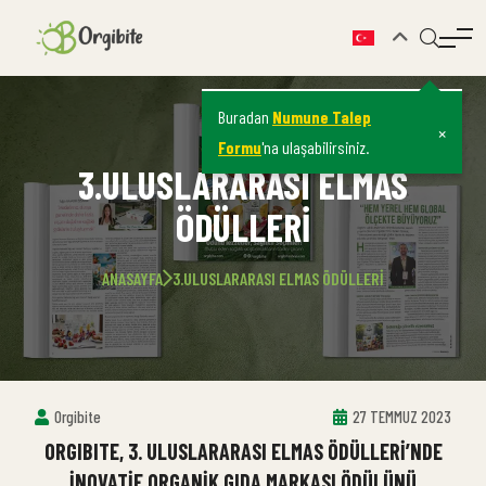
Buradan
Numune Talep
×
Formu
'na ulaşabilirsiniz.
3.ULUSLARARASI ELMAS
ÖDÜLLERI
ANASAYFA
3.ULUSLARARASI ELMAS ÖDÜLLERI
Orgibite
27 TEMMUZ 2023
ORGIBITE, 3. ULUSLARARASI ELMAS ÖDÜLLERI’NDE
İNOVATIF ORGANIK GIDA MARKASI ÖDÜLÜNÜ