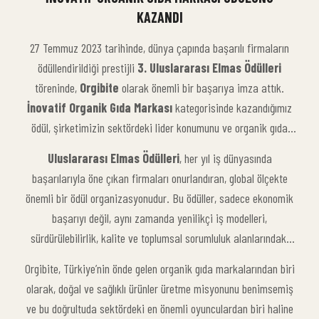
KAZANDI
27 Temmuz 2023 tarihinde, dünya çapında başarılı firmaların
ödüllendirildiği prestijli
3. Uluslararası Elmas Ödülleri
töreninde,
Orgibite
olarak önemli bir başarıya imza attık.
İnovatif Organik Gıda Markası
kategorisinde kazandığımız
ödül, şirketimizin sektördeki lider konumunu ve organik gıda
üretimindeki öncülüğünü bir kez daha pekiştirdi.
Uluslararası Elmas Ödülleri
, her yıl iş dünyasında
başarılarıyla öne çıkan firmaları onurlandıran, global ölçekte
önemli bir ödül organizasyonudur. Bu ödüller, sadece ekonomik
başarıyı değil, aynı zamanda yenilikçi iş modelleri,
sürdürülebilirlik, kalite ve toplumsal sorumluluk alanlarındaki
katkıları da ödüllendirir. Her yıl birçok farklı sektörden ödüller
Orgibite, Türkiye’nin önde gelen organik gıda markalarından biri
sahiplerini bulurken, bu yılki ödüller de gıda sektöründe yenilikçi
olarak, doğal ve sağlıklı ürünler üretme misyonunu benimsemiş
adımlar atan firmaların takdir edilmesine olanak sağlamıştır.
ve bu doğrultuda sektördeki en önemli oyunculardan biri haline