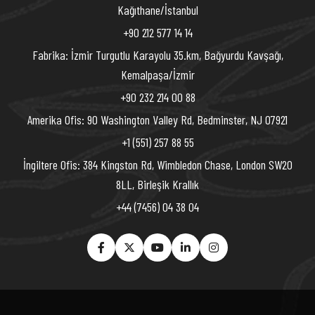
Kağıthane/İstanbul
+90 212 577 14 14
Fabrika: İzmir Turgutlu Karayolu 35.km, Bağyurdu Kavşağı,
Kemalpaşa/İzmir
+90 232 214 00 88
Amerika Ofis: 90 Washington Valley Rd, Bedminster, NJ 07921
+1 (551) 257 88 55
İngiltere Ofis: 384 Kingston Rd, Wimbledon Chase, London SW20
8LL, Birleşik Krallık
+44 (7456) 04 38 04