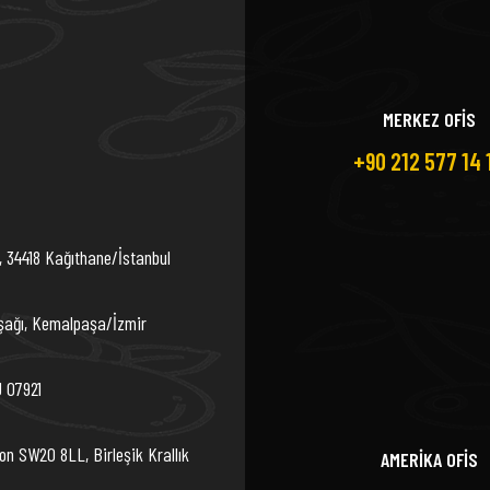
MERKEZ OFİS
+90 212 577 14 
, 34418 Kağıthane/İstanbul
şağı, Kemalpaşa/İzmir
J 07921
on SW20 8LL, Birleşik Krallık
AMERİKA OFİS