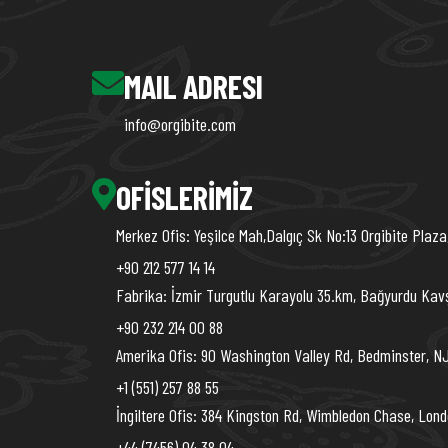
MAIL ADRESI
info@orgibite.com
OFISLERIMIZ
Merkez Ofis: Yeşilce Mah,Dalgıç Sk No:13 Orgibite Plaza
+90 212 577 14 14
Fabrika: İzmir Turgutlu Karayolu 35.km, Bağyurdu Kav
+90 232 214 00 88
Amerika Ofis: 90 Washington Valley Rd, Bedminster, N
+1 (551) 257 88 55
İngiltere Ofis: 384 Kingston Rd, Wimbledon Chase, Lond
+44 (7456) 04 38 04