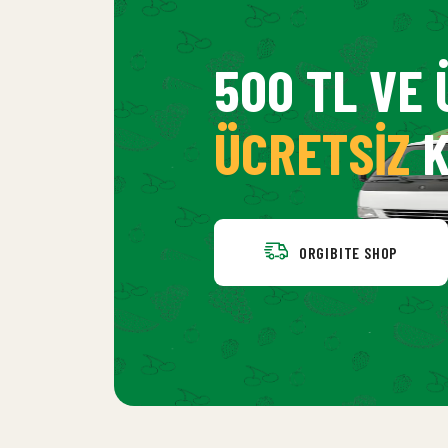
500 TL VE 
ÜCRETSIZ
K
ORGIBITE SHOP