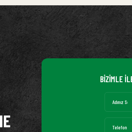
BİZİMLE İL
ME