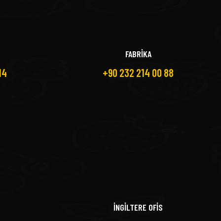
FABRİKA
14
+90 232 214 00 88
İNGİLTERE OFİS