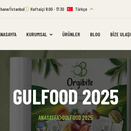
ıthane/İstanbul
Haftaiçi 8:00 - 17:30
Türkçe
ANASAYFA
KURUMSAL
ÜRÜNLER
BLOG
BIZE ULAŞ
GULFOOD 2025
ANASAYFA
GULFOOD 2025