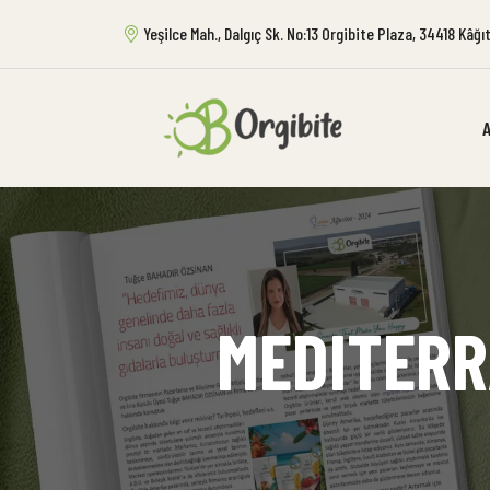
Yeşilce Mah., Dalgıç Sk. No:13 Orgibite Plaza, 34418 Kâğ
MEDITERR