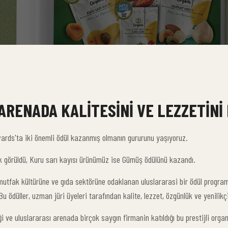
ARENADA KALITESINI VE LEZZETINI
wards'ta iki önemli ödül kazanmış olmanın gururunu yaşıyoruz.
ik görüldü, Kuru sarı kayısı ürünümüz ise Gümüş ödülünü kazandı.
tfak kültürüne ve gıda sektörüne odaklanan uluslararasi bir ödül programıd
Bu ödüller, uzman jüri üyeleri tarafından kalite, lezzet, özgünlük ve yenilikçi
i ve uluslararası arenada birçok saygın firmanin katıldığı bu prestijli org