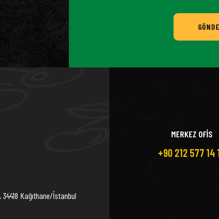
GÖND
MERKEZ OFİS
+90 212 577 14 
, 34418 Kağıthane/İstanbul