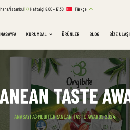
ıthane/İstanbul
Haftaiçi 8:00 - 17:30
Türkçe
ANASAYFA
KURUMSAL
ÜRÜNLER
BLOG
BIZE ULAŞ
ANEAN TASTE AW
ANASAYFA
MEDITERRANEAN TASTE AWARDS 2024