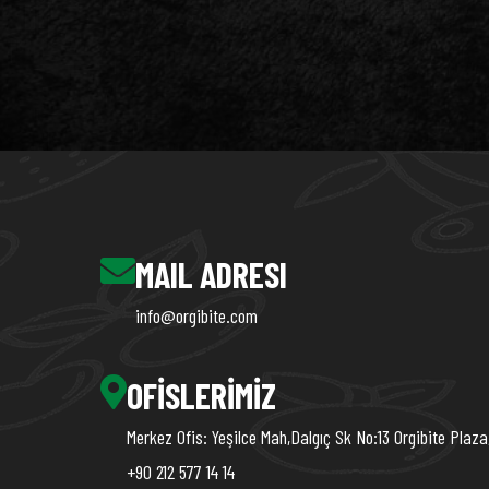
MAIL ADRESI
info@orgibite.com
OFISLERIMIZ
Merkez Ofis: Yeşilce Mah,Dalgıç Sk No:13 Orgibite Plaza
+90 212 577 14 14