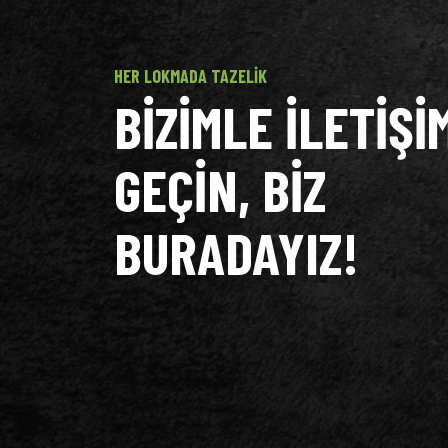
HER LOKMADA TAZELIK
BIZIMLE ILETIŞI
GEÇIN, BIZ
BURADAYIZ!