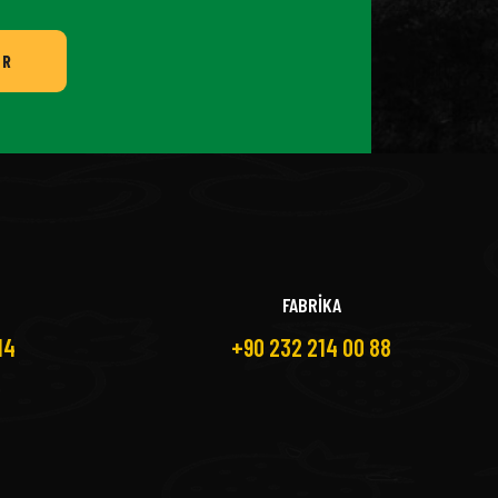
ER
FABRİKA
14
+90 232 214 00 88