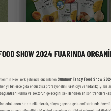
 FOOD SHOW 2024 FUARINDA ORGANI
etleri’nin New York şehrinde düzenlenen
Summer Fancy Food Show 202
 her yıl binlerce gıda endüstrisi profesyonelini, üreticiyi ve tedarikçiyi bir 
 bağlantıları kurma ve sektörün geleceğini şekillendiren en son trendleri ke
rine odaklanan bir etkinlik olarak, dünya çapında gıda endüstrisinde önemli 
asyon ve gıda güvenliği gibi global sorunlara da dikkat çekerek sektördeki 