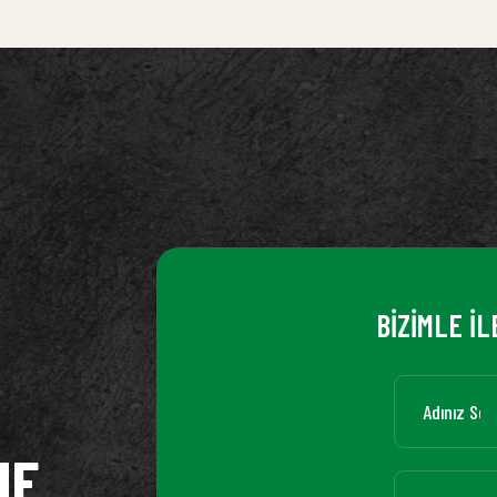
BİZİMLE İL
ME