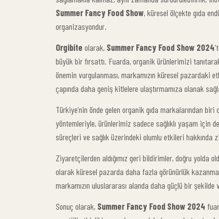
Summer Fancy Food Show
, küresel ölçekte gıda endü
organizasyondur.
Orgibite
olarak,
Summer Fancy Food Show 2024
'
büyük bir fırsattı. Fuarda, organik ürünlerimizi tanıtara
önemin vurgulanması, markamızın küresel pazardaki etki
çapında daha geniş kitlelere ulaştırmamıza olanak sağl
Türkiye’nin önde gelen organik gıda markalarından biri 
yöntemleriyle, ürünlerimiz sadece sağlıklı yaşam için de
süreçleri ve sağlık üzerindeki olumlu etkileri hakkında zi
Ziyaretçilerden aldığımız geri bildirimler, doğru yolda
olarak küresel pazarda daha fazla görünürlük kazanmak v
markamızın uluslararası alanda daha güçlü bir şekilde 
Sonuç olarak,
Summer Fancy Food Show 2024
fuar