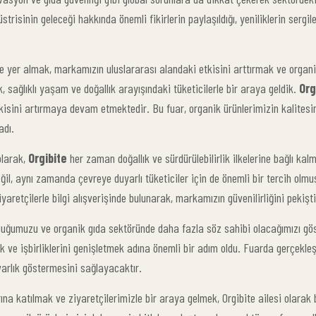
strisinin geleceği hakkında önemli fikirlerin paylaşıldığı, yeniliklerin sergilen
te yer almak, markamızın uluslararası alandaki etkisini arttırmak ve organi
k, sağlıklı yaşam ve doğallık arayışındaki tüketicilerle bir araya geldik.
Org
sini artırmaya devam etmektedir. Bu fuar, organik ürünlerimizin kalitesin
adı.
olarak,
Orgibite
her zaman doğallık ve sürdürülebilirlik ilkelerine bağlı ka
ğil, aynı zamanda çevreye duyarlı tüketiciler için de önemli bir tercih olmuş
yaretçilerle bilgi alışverişinde bulunarak, markamızın güvenilirliğini pekişti
 olduğumuzu ve organik gıda sektöründe daha fazla söz sahibi olacağımızı gö
e işbirliklerini genişletmek adına önemli bir adım oldu. Fuarda gerçekleşti
varlık göstermesini sağlayacaktır.
ına katılmak ve ziyaretçilerimizle bir araya gelmek, Orgibite ailesi olarak b