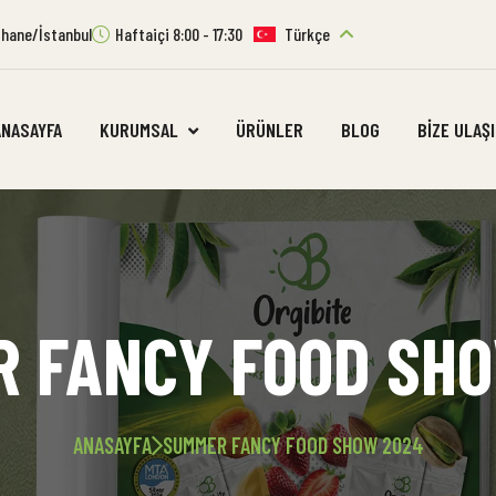
ıthane/İstanbul
Haftaiçi 8:00 - 17:30
Türkçe
ANASAYFA
KURUMSAL
ÜRÜNLER
BLOG
BIZE ULAŞ
 FANCY FOOD SH
ANASAYFA
SUMMER FANCY FOOD SHOW 2024