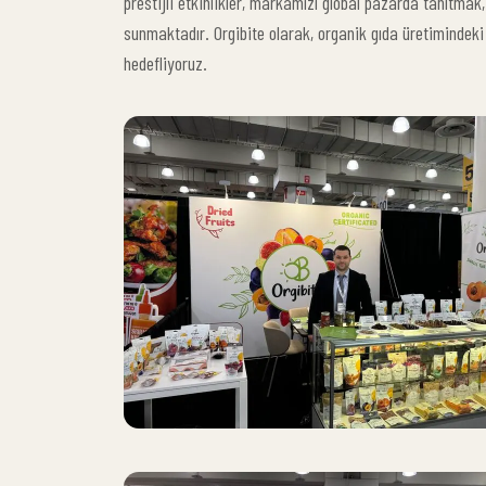
prestijli etkinlikler, markamızı global pazarda tanıtmak,
sunmaktadır. Orgibite olarak, organik gıda üretimindeki 
hedefliyoruz.