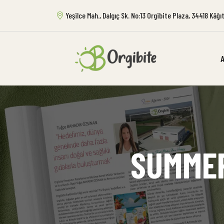
Yeşilce Mah., Dalgıç Sk. No:13 Orgibite Plaza, 34418 Kâğ
SUMMER