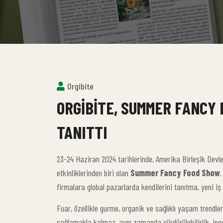
Orgibite
ORGIBITE, SUMMER FANCY
TANITTI
23-24 Haziran 2024 tarihlerinde, Amerika Birleşik Devl
etkinliklerinden biri olan
Summer Fancy Food Show
,
firmalara global pazarlarda kendilerini tanıtma, yeni iş
Fuar, özellikle gurme, organik ve sağlıklı yaşam trendle
sağlamakla kalmaz, aynı zamanda sürdürülebilirlik, inov