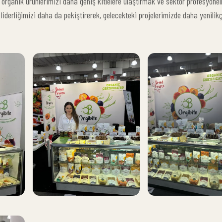
 organik ürünlerimizi daha geniş kitlelere ulaştırmak ve sektör profesyonell
liderliğimizi daha da pekiştirerek, gelecekteki projelerimizde daha yenilikç