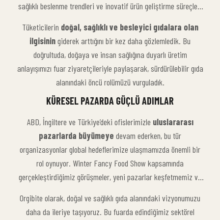
sağlıklı beslenme trendleri ve inovatif ürün geliştirme süreçleri
üzerine önemli görüşmeler gerçekleştirdik.
Tüketicilerin
doğal, sağlıklı ve besleyici gıdalara olan
ilgisinin
giderek arttığını bir kez daha gözlemledik. Bu
doğrultuda, doğaya ve insan sağlığına duyarlı üretim
anlayışımızı fuar ziyaretçileriyle paylaşarak, sürdürülebilir gıda
alanındaki öncü rolümüzü vurguladık.
KÜRESEL PAZARDA GÜÇLÜ ADIMLAR
ABD, İngiltere ve Türkiye’deki ofislerimizle
uluslararası
pazarlarda büyümeye
devam ederken, bu tür
organizasyonlar global hedeflerimize ulaşmamızda önemli bir
rol oynuyor. Winter Fancy Food Show kapsamında
gerçekleştirdiğimiz görüşmeler, yeni pazarlar keşfetmemiz ve
markamızı daha geniş kitlelere tanıtmamız açısından büyük bir
Orgibite olarak, doğal ve sağlıklı gıda alanındaki vizyonumuzu
fırsat sundu.
daha da ileriye taşıyoruz. Bu fuarda edindiğimiz sektörel