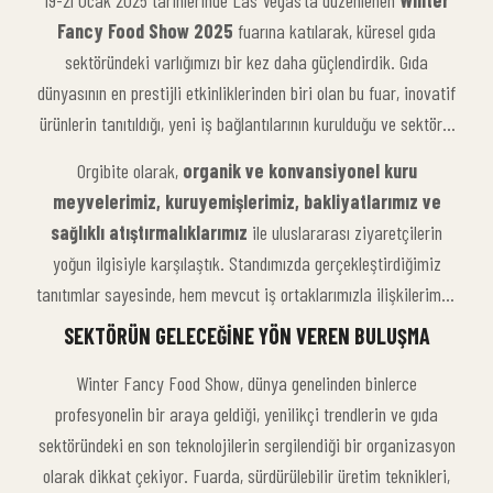
19-21 Ocak 2025 tarihlerinde Las Vegas’ta düzenlenen
Winter
Fancy Food Show 2025
fuarına katılarak, küresel gıda
sektöründeki varlığımızı bir kez daha güçlendirdik. Gıda
dünyasının en prestijli etkinliklerinden biri olan bu fuar, inovatif
ürünlerin tanıtıldığı, yeni iş bağlantılarının kurulduğu ve sektörel
gelişmelerin yakından takip edildiği önemli bir platform olma
Orgibite olarak,
organik ve konvansiyonel kuru
özelliğini taşıyor.
meyvelerimiz, kuruyemişlerimiz, bakliyatlarımız ve
sağlıklı atıştırmalıklarımız
ile uluslararası ziyaretçilerin
yoğun ilgisiyle karşılaştık. Standımızda gerçekleştirdiğimiz
tanıtımlar sayesinde, hem mevcut iş ortaklarımızla ilişkilerimizi
güçlendirme hem de yeni iş birlikleri geliştirme fırsatı
SEKTÖRÜN GELECEĞINE YÖN VEREN BULUŞMA
yakaladık.
Winter Fancy Food Show, dünya genelinden binlerce
profesyonelin bir araya geldiği, yenilikçi trendlerin ve gıda
sektöründeki en son teknolojilerin sergilendiği bir organizasyon
olarak dikkat çekiyor. Fuarda, sürdürülebilir üretim teknikleri,