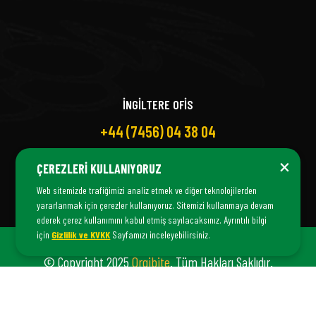
İNGİLTERE OFİS
+44 (7456) 04 38 04
×
ÇEREZLERI KULLANIYORUZ
Web sitemizde trafiğimizi analiz etmek ve diğer teknolojilerden
yararlanmak için çerezler kullanıyoruz. Sitemizi kullanmaya devam
ederek çerez kullanımını kabul etmiş sayılacaksınız. Ayrıntılı bilgi
için
Gizlilik ve KVKK
Sayfamızı inceleyebilirsiniz.
© Copyright 2025
Orgibite
. Tüm Hakları Saklıdır.
Orgibite Bir
Fiş Danışmanlık
© İştirakıdır.