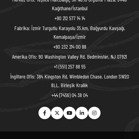
Kağıthane/İstanbul
+90 212 577 14 14
Fabrika: İzmir Turgutlu Karayolu 35.km, Bağyurdu Kavşağı,
Kemalpaşa/İzmir
+90 232 214 00 88
Amerika Ofis: 90 Washington Valley Rd, Bedminster, NJ 07921
+1 (551) 257 88 55
İngiltere Ofis: 384 Kingston Rd, Wimbledon Chase, London SW20
8LL, Birleşik Krallık
+44 (7456) 04 38 04