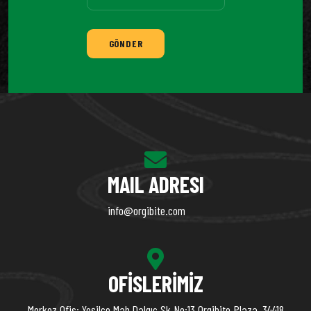
GÖNDER
MAIL ADRESI
info@orgibite.com
OFISLERIMIZ
Merkez Ofis: Yeşilce Mah,Dalgıç Sk No:13 Orgibite Plaza, 34418