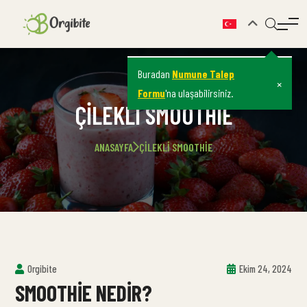
Buradan
Numune Talep
×
Formu
'na ulaşabilirsiniz.
ÇILEKLI SMOOTHIE
ANASAYFA
ÇILEKLI SMOOTHIE
Orgibite
Ekim 24, 2024
SMOOTHIE NEDIR?