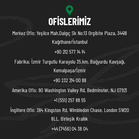
OFISLERIMIZ
Merkez Ofis: Yeşilce Mah,Dalgıç Sk No:13 Orgibite Plaza, 34418
Kağıthane/İstanbul
+90 212 577 14 14
Fabrika: İzmir Turgutlu Karayolu 35.km, Bağyurdu Kavşağı,
Kemalpaşa/İzmir
+90 232 214 00 88
Amerika Ofis: 90 Washington Valley Rd, Bedminster, NJ 07921
+1 (551) 257 88 55
İngiltere Ofis: 384 Kingston Rd, Wimbledon Chase, London SW20
8LL, Birleşik Krallık
+44 (7456) 04 38 04