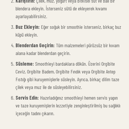
Karıştırın:
Çilek, muz, yoğurt veya bitkisel süt ve balı bir
blendera ekleyin. İsterseniz sütü de ekleyerek kıvamı
ayarlayabilirsiniz.
Buz Ekleyin:
Eğer soğuk bir smoothie isterseniz, birkaç buz
küpü ekleyin.
Blenderdan Geçirin:
Tüm malzemeleri pürüzsüz bir kıvam
alana kadar blenderdan geçirin.
Süsleme:
Smoothieyi bardaklara dökün. Üzerini Orgibite
Ceviz, Orgibite Badem, Orgibite Fındık veya Orgibite Antep
Fıstığı gibi kuruyemişlerle süsleyin. Ayrıca, birkaç dilim taze
çilek veya muz ile de süsleyebilirsiniz.
Servis Edin:
Hazırladığınız smoothieyi hemen servis yapın
ve taze kuruyemişlerin lezzetiyle zenginleştirilmiş bu sağlıklı
içeceğin tadını çıkarın.