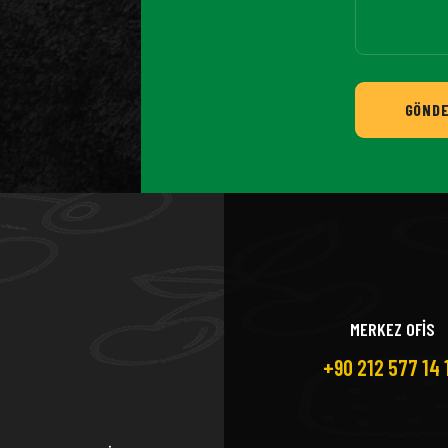
GÖND
MERKEZ OFİS
+90 212 577 14 