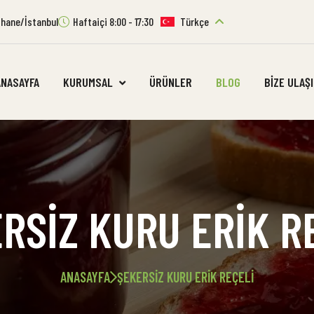
ıthane/İstanbul
Haftaiçi 8:00 - 17:30
Türkçe
ANASAYFA
KURUMSAL
ÜRÜNLER
BLOG
BIZE ULAŞ
RSIZ KURU ERIK R
ANASAYFA
ŞEKERSIZ KURU ERIK REÇELI