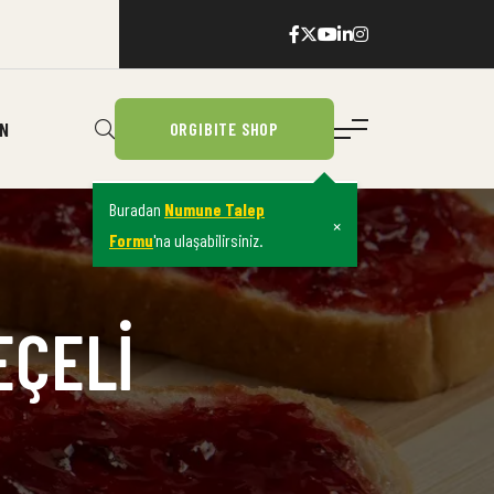
IN
ORGIBITE SHOP
Buradan
Numune Talep
×
Formu
'na ulaşabilirsiniz.
EÇELI