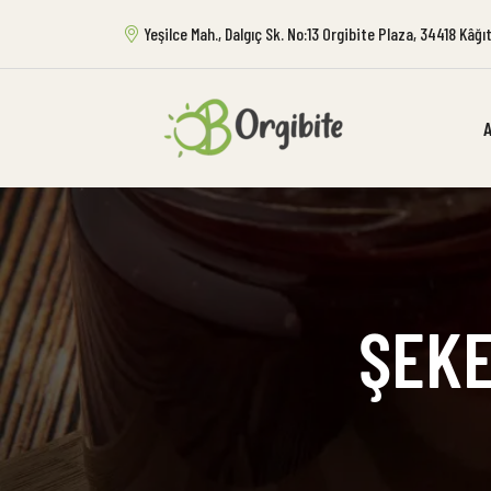
Yeşilce Mah., Dalgıç Sk. No:13 Orgibite Plaza, 34418 Kâğ
ŞEKE