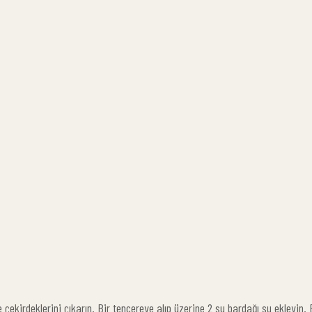
e çekirdeklerini çıkarın. Bir tencereye alıp üzerine 2 su bardağı su ekleyin