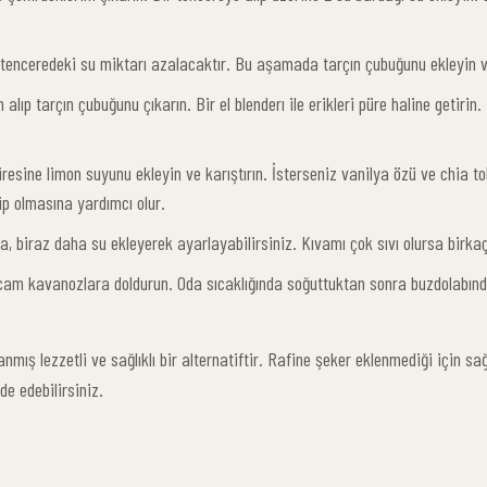
tenceredeki su miktarı azalacaktır. Bu aşamada tarçın çubuğunu ekleyin ve
lıp tarçın çubuğunu çıkarın. Bir el blenderı ile erikleri püre haline getirin
resine limon suyunu ekleyin ve karıştırın. İsterseniz vanilya özü ve chia t
ip olmasına yardımcı olur.
a, biraz daha su ekleyerek ayarlayabilirsiniz. Kıvamı çok sıvı olursa birka
m kavanozlara doldurun. Oda sıcaklığında soğuttuktan sonra buzdolabında s
mış lezzetli ve sağlıklı bir alternatiftir. Rafine şeker eklenmediği için sağl
lde edebilirsiniz.