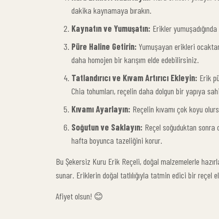
dakika kaynamaya bırakın.
Kaynatın ve Yumuşatın:
Erikler yumuşadığında 
Püre Haline Getirin:
Yumuşayan erikleri ocaktan a
daha homojen bir karışım elde edebilirsiniz.
Tatlandırıcı ve Kıvam Artırıcı Ekleyin:
Erik pü
Chia tohumları, reçelin daha dolgun bir yapıya sah
Kıvamı Ayarlayın:
Reçelin kıvamı çok koyu olurs
Soğutun ve Saklayın:
Reçel soğuduktan sonra ca
hafta boyunca tazeliğini korur.
Bu Şekersiz Kuru Erik Reçeli, doğal malzemelerle hazırlan
sunar. Eriklerin doğal tatlılığıyla tatmin edici bir reçel e
Afiyet olsun! 😊