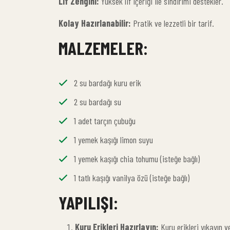
Lif Zengini:
Yüksek lif içeriği ile sindirimi destekler.
Kolay Hazırlanabilir:
Pratik ve lezzetli bir tarif.
MALZEMELER:
2 su bardağı kuru erik
2 su bardağı su
1 adet tarçın çubuğu
1 yemek kaşığı limon suyu
1 yemek kaşığı chia tohumu (isteğe bağlı)
1 tatlı kaşığı vanilya özü (isteğe bağlı)
YAPILIŞI:
Kuru Erikleri Hazırlayın:
Kuru erikleri yıkayın v