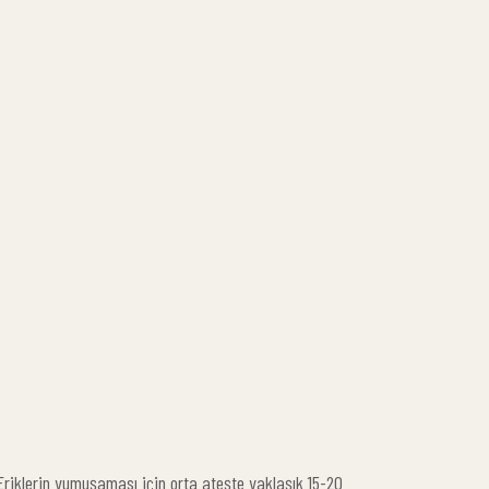
. Eriklerin yumuşaması için orta ateşte yaklaşık 15-20