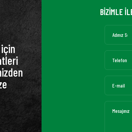
BİZİMLE İL
için
tleri
mizden
ze