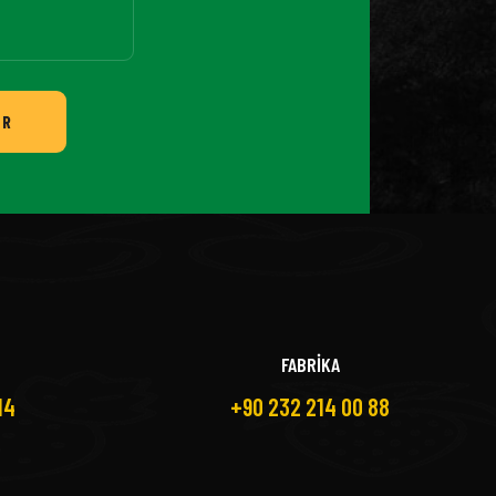
ER
FABRİKA
14
+90 232 214 00 88