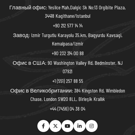
Главный офис: Yesilce Mah,Dalgic Sk No:13 Orgibite Plaza,
34418 Kagithane/Istanbul
+90 212 577 14 14
Завод: Izmir Turgutlu Karayolu 35.km, Bagyurdu Kavsagi,
Kemalpasa/Izmir
+90 232 214 00 88
Офис в США: 90 Washington Valley Rd, Bedminster, NJ
07921
+1 (551) 257 88 55
Офис в Великобритании: 384 Kingston Rd, Wimbledon
Chase, London SW20 8LL, Birleşik Krallık
+44 (7456) 04 38 04