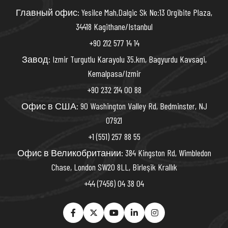
Главный офис: Yesilce Mah,Dalgic Sk No:13 Orgibite Plaza,
34418 Kagithane/Istanbul
+90 212 577 14 14
Завод: Izmir Turgutlu Karayolu 35.km, Bagyurdu Kavsagi,
Kemalpasa/Izmir
+90 232 214 00 88
Офис в США: 90 Washington Valley Rd, Bedminster, NJ
07921
+1 (551) 257 88 55
Офис в Великобритании: 384 Kingston Rd, Wimbledon
Chase, London SW20 8LL, Birleşik Krallık
+44 (7456) 04 38 04