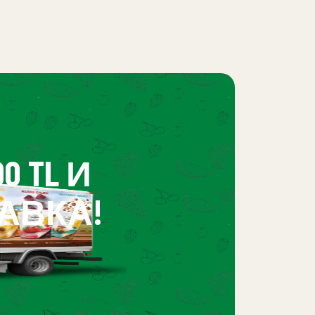
 TL И
АВКА!