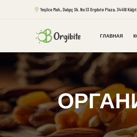
Yeşilce Mah., Dalgıç Sk. No:13 Orgıbıte Plaza, 34418 Kâğ
ГЛАВНАЯ
К
ОРГАН