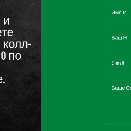
 и
ете
 колл-
30 по
.